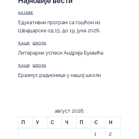
Најновије вести
НАЈАВЕ
Eдукативни програм са гошћом из
Швајцарске од 15. до 19. јуна 2026.
ЂАЦИ
ШКОЛА
Литерарни успеси Андреја Буквића
ЂАЦИ
ШКОЛА
Еразмус радионице у нашој школи
август 2026.
П
У
С
Ч
П
С
Н
1
2