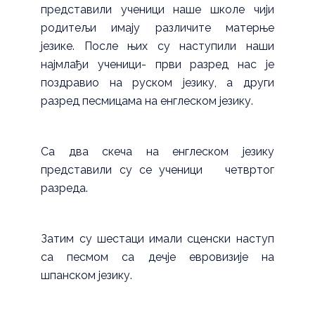
представили ученици наше школе чији
родитељи имају различите матерње
језике. После њих су наступили наши
најмлађи ученици- први разред нас је
поздравио на руском језику, а други
разред песмицама на енглеском језику.
Са два скеча на енглеском језику
представили су се ученици четвртог
разреда.
Затим су шестаци имали сценски наступ
са песмом са дечје евровизије на
шпанском језику.