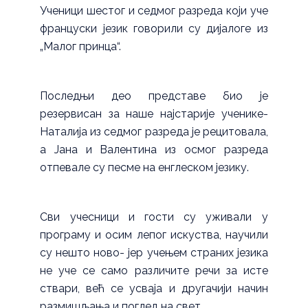
Ученици шестог и седмог разреда који уче
француски језик говорили су дијалоге из
„Малог принца“.
Последњи део представе био је
резервисан за наше најстарије ученике-
Наталија из седмог разреда је рецитовала,
а Јана и Валентина из осмог разреда
отпевале су песме на енглеском језику.
Сви учесници и гости су уживали у
програму и осим лепог искуства, научили
су нешто ново- јер учењем страних језика
не уче се само различите речи за исте
ствари, већ се усваја и другачији начин
размишљања и поглед на свет.