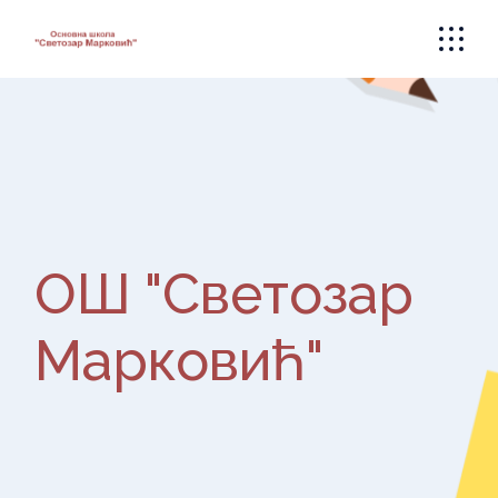
Skip
to
the
content
ОШ "Светозар
Марковић"