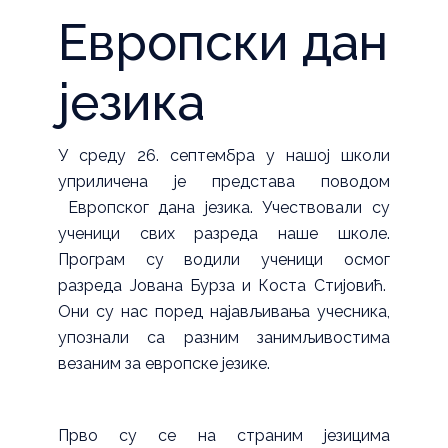
Европски дан
језика
У среду 26. септембра у нашој школи
уприличена је представа поводом
Европског дана језика. Учествовали су
ученици свих разреда наше школе.
Програм су водили ученици осмог
разреда Јована Бурза и Коста Стијовић.
Они су нас поред најављивања учесника,
упознали са разним занимљивостима
везаним за европске језике.
Прво су се на страним језицима