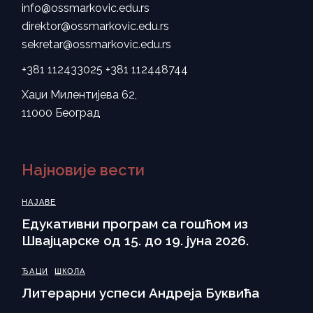
info@ossmarkovic.edu.rs
direktor@ossmarkovic.edu.rs
sekretar@ossmarkovic.edu.rs
+381 112433025
+381 112448744
Хаџи Милентијева 62,
11000 Београд
Најновије вести
НАЈАВЕ
Eдукативни програм са гошћом из
Швајцарске од 15. до 19. јуна 2026.
ЂАЦИ
ШКОЛА
Литерарни успеси Андреја Буквића