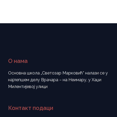
О нама
Основна школа „Светозар Марковић” налази се у
најлепшем делу Врачара – на Неимару, у Хаџи
Милентијевој улици
Контакт подаци