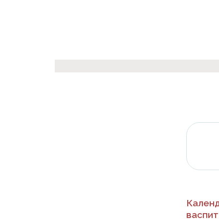
Календ
васпит