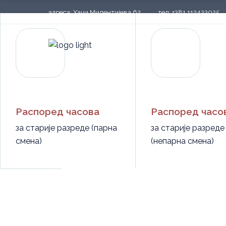
адреса: Хаџи Милентијева 62
тел: +381 112433025
Историјат
Колектив
Насловна
О школи
Упис 
Школски одбор
Савет родитеља
Историјат
Пројекти
Колектив
Библиотека
Распоред часова
Распоред часо
Школски одбор
за старије разреде (парна
за старије разреде
смена)
(непарна смена)
Савет родитеља
Пројекти
Библиотека