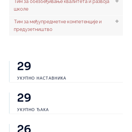
Тим за обезбеђивање квалитета и развоја
школе
Тим за међупредметне компетенције и
предузетништво
31
УКУПНО НАСТАВНИКА
31
УКУПНО ЂАКА
26