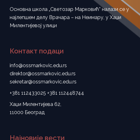
Основна школа „Светозар Марковић” налази се у
најлепшем делу Врачара – на Неимару, у Хаџи
Милентијевој улици
Контакт подаци
info@ossmarkovic.edu.rs
direktor@ossmarkovic.edu.rs
sekretar@ossmarkovic.edu.rs
+381 112433025
+381 112448744
Хаџи Милентијева 62,
11000 Београд
Најновије вести