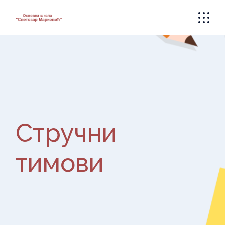
Skip
to
the
content
Стручни
тимови