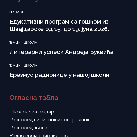
НАЈАВЕ
Eдукативни програм са гошћом из
Швајцарске од 15. до 19. јуна 2026.
ЂАЦИ
ШКОЛА
Литерарни успеси Андреја Буквића
ЂАЦИ
ШКОЛА
Еразмус радионице у нашој школи
Огласна табла
Школски календар
Распоред писмених и контролних
Распоред звона
Радно време библиотеке