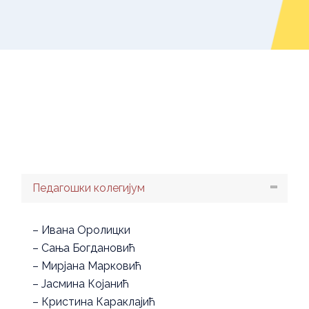
Педагошки колегијум
– Ивана Оролицки
– Сања Богдановић
– Мирјана Марковић
– Јасмина Којанић
– Кристина Караклајић