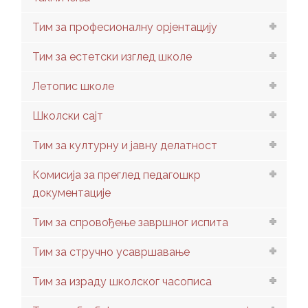
Тим за професионалну орјентацију
Тим за естетски изглед школе
Летопис школе
Школски сајт
Тим за културну и јавну делатност
Комисија за преглед педагошкр
документације
Тим за спровођење завршног испита
Тим за стручно усавршавање
Тим за израду школског часописа