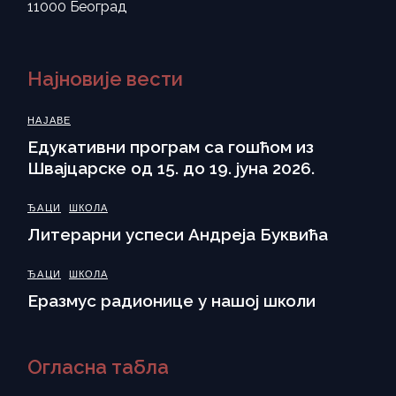
11000 Београд
Најновије вести
НАЈАВЕ
Eдукативни програм са гошћом из
Швајцарске од 15. до 19. јуна 2026.
ЂАЦИ
ШКОЛА
Литерарни успеси Андреја Буквића
ЂАЦИ
ШКОЛА
Еразмус радионице у нашој школи
Огласна табла