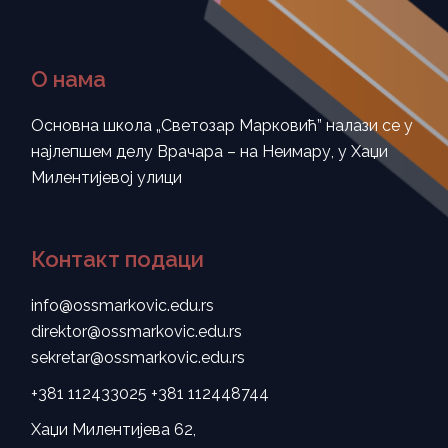
О нама
Основна школа „Светозар Марковић” налази се у
најлепшем делу Врачара – на Неимару, у Хаџи
Милентијевој улици
Контакт подаци
info@ossmarkovic.edu.rs
direktor@ossmarkovic.edu.rs
sekretar@ossmarkovic.edu.rs
+381 112433025
+381 112448744
Хаџи Милентијева 62,