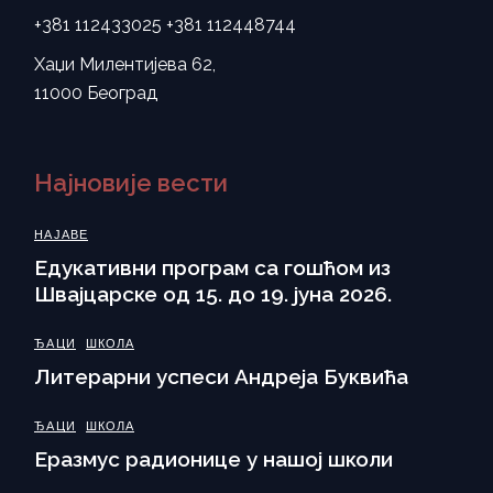
+381 112433025
+381 112448744
Хаџи Милентијева 62,
11000 Београд
Најновије вести
НАЈАВЕ
Eдукативни програм са гошћом из
Швајцарске од 15. до 19. јуна 2026.
ЂАЦИ
ШКОЛА
Литерарни успеси Андреја Буквића
ЂАЦИ
ШКОЛА
Еразмус радионице у нашој школи