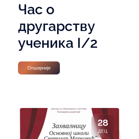
Час о
другарству
ученика I/2
Опширније
28
ДЕЦ