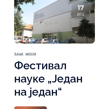
17
ДЕЦ
ЂАЦИ
ШКОЛА
Фестивал
науке „Један
на један“