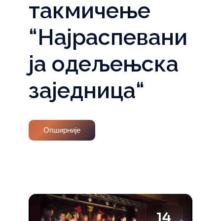
такмичење
“Најраспевани
ја одељењска
заједница“
Опширније
14