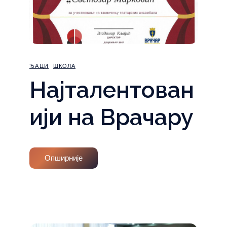
ЂАЦИ
ШКОЛА
Најталентован
ији на Врачару
Опширније