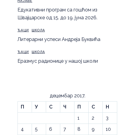
НАЈАВЕ
Eдукативни програм са гошћом из
Швајцарске од 15. до 19. јуна 2026.
ЂАЦИ
ШКОЛА
Литерарни успеси Андреја Буквића
ЂАЦИ
ШКОЛА
Еразмус радионице у нашој школи
децембар 2017.
П
У
С
Ч
П
С
Н
1
2
3
4
5
6
7
8
9
10