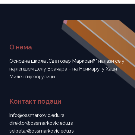
О нама
Основна школа „Светозар Марковић” налази се у
најлепшем делу Врачара – на Неимару, у Хаџи
Милентијевој улици
Контакт подаци
info@ossmarkovic.edu.rs
direktor@ossmarkovic.edu.rs
sekretar@ossmarkovic.edu.rs