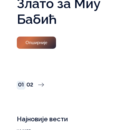
Злато за Миу
Бабић
Опширније
Пагинација
01
02
чланака
Најновије вести