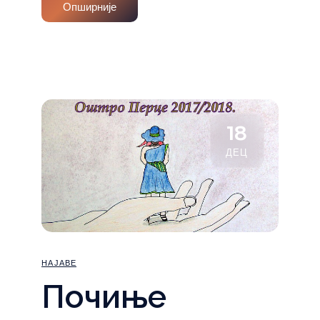
Опширније
18
ДЕЦ
НАЈАВЕ
Почиње