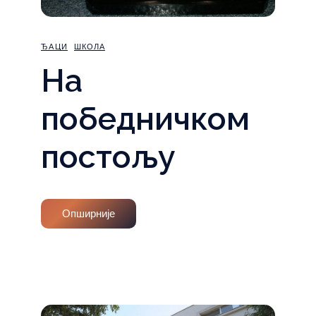
ЂАЦИ
ШКОЛА
На
победничком
постољу
Опширније