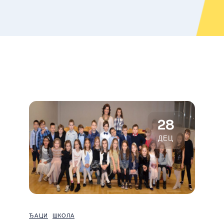
28
ДЕЦ
ЂАЦИ
ШКОЛА