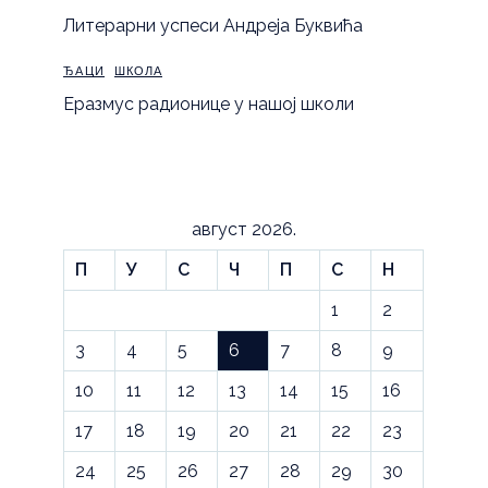
Литерарни успеси Андреја Буквића
ЂАЦИ
ШКОЛА
Еразмус радионице у нашој школи
август 2026.
П
У
С
Ч
П
С
Н
1
2
3
4
5
6
7
8
9
10
11
12
13
14
15
16
17
18
19
20
21
22
23
24
25
26
27
28
29
30