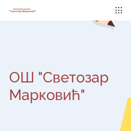
Skip
to
the
content
ОШ "Светозар
Марковић"