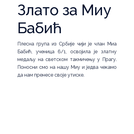
Злато за Миу
Бабић
Плесна група из Србије чији је члан Миа
Бабић, ученица 6/1, освојила је златну
медаљу на светском такмичењу у Прагу.
Поносни смо на нашу Миу и једва чекамо
да нам пренесе своје утиске.