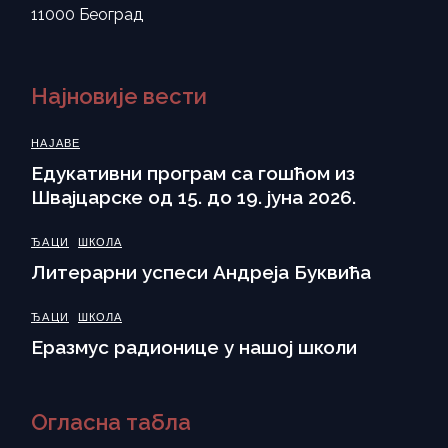
11000 Београд
Најновије вести
НАЈАВЕ
Eдукативни програм са гошћом из
Швајцарске од 15. до 19. јуна 2026.
ЂАЦИ
ШКОЛА
Литерарни успеси Андреја Буквића
ЂАЦИ
ШКОЛА
Еразмус радионице у нашој школи
Огласна табла