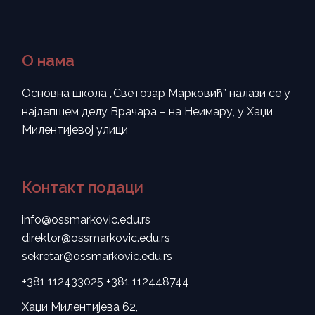
О нама
Основна школа „Светозар Марковић” налази се у
најлепшем делу Врачара – на Неимару, у Хаџи
Милентијевој улици
Контакт подаци
info@ossmarkovic.edu.rs
direktor@ossmarkovic.edu.rs
sekretar@ossmarkovic.edu.rs
+381 112433025
+381 112448744
Хаџи Милентијева 62,