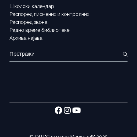
Школски календар
Распоред писмених и контролних
Распоред звона
Радно време библиотеке
Архива најава
Search
for:
©
ОШ "Светозар Марковић"
2025