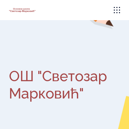
Skip
to
the
content
ОШ "Светозар
Марковић"