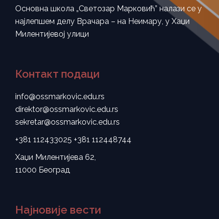
Основна школа „Светозар Марковић” налази се у
најлепшем делу Врачара – на Неимару, у Хаџи
Милентијевој улици
Контакт подаци
info@ossmarkovic.edu.rs
direktor@ossmarkovic.edu.rs
sekretar@ossmarkovic.edu.rs
+381 112433025
+381 112448744
Хаџи Милентијева 62,
11000 Београд
Најновије вести