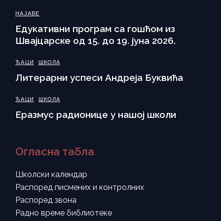
НАЈАВЕ
Eдукативни програм са гошћом из
Швајцарске од 15. до 19. јуна 2026.
ЂАЦИ
ШКОЛА
Литерарни успеси Андреја Буквића
ЂАЦИ
ШКОЛА
Еразмус радионице у нашој школи
Огласна табла
Школски календар
Распоред писмених и контролних
Распоред звона
Радно време библиотеке