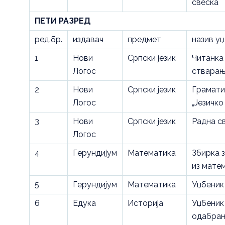
свеска
ПЕТИ РАЗРЕД
ред.бр.
издавач
предмет
назив у
1
Нови
Српски језик
Читанка
Логос
стварањ
2
Нови
Српски језик
Грамати
Логос
„Језичко
3
Нови
Српски језик
Радна с
Логос
4
Герундијум
Математика
Збирка 
из мате
5
Герундијум
Математика
Уџбеник
6
Едука
Историја
Уџбеник
одабра