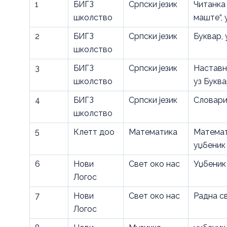
1
БИГЗ
Српски језик
Читанка 
школство
маште“,
2
БИГЗ
Српски језик
Буквар,
школство
3
БИГЗ
Српски језик
Наставн
школство
уз Букв
4
БИГЗ
Српски језик
Словар
школство
5
Клетт доо
Математика
Математ
уџбеник 
6
Нови
Свет око нас
Уџбеник
Логос
7
Нови
Свет око нас
Радна с
Логос