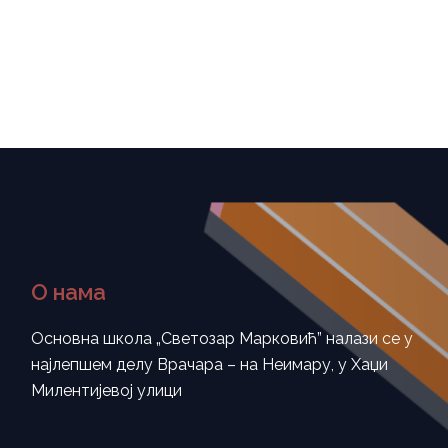
О нама
Основна школа „Светозар Марковић” налази се у
најлепшем делу Врачара – на Неимару, у Хаџи
Милентијевој улици