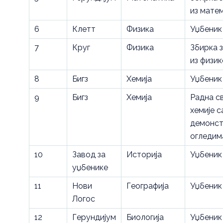
из мате
6
Клетт
Физика
Уџбеник
7
Круг
Физика
Збирка 
из физик
8
Бигз
Хемија
Уџбеник
9
Бигз
Хемија
Радна с
хемије с
демонс
огледим
10
Завод за
Историја
Уџбеник
уџбенике
11
Нови
Географија
Уџбеник
Логос
12
Герундијум
Биологија
Уџбеник