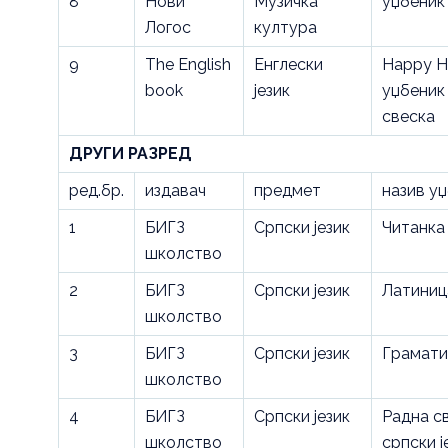
8
Нови
Музичка
уџбеник
Логос
култура
9
The English
Енглески
Happy H
book
језик
уџбеник
свеска
ДРУГИ РАЗРЕД
ред.бр.
издавач
предмет
назив у
1
БИГЗ
Српски језик
Читанка
школство
2
БИГЗ
Српски језик
Латиниц
школство
3
БИГЗ
Српски језик
Грамати
школство
4
БИГЗ
Српски језик
Радна с
школство
српски ј