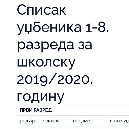
Списак
уџбеника 1-8.
разреда за
школску
2019/2020.
годину
ПРВИ РАЗРЕД
ред.бр.
издавач
предмет
назив у