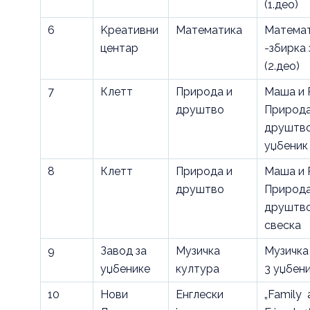
(1.део)
6
Kреативни
Математика
Математ
центар
-збирка
(2.део)
7
Клетт
Природа и
Маша и 
друштво
Природа
друштв
уџбеник
8
Клетт
Природа и
Маша и 
друштво
Природа
друштво
свеска
9
Завод за
Музичка
Музичка
уџбенике
култура
3 уџбен
10
Нови
Енглески
„Family 