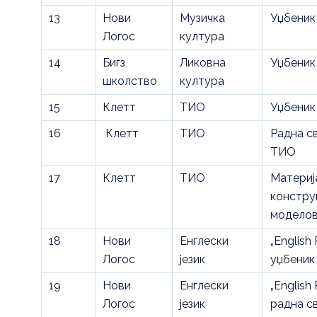
13
Нови
Музичка
Уџбеник
Логос
култура
14
Бигз
Ликовна
Уџбеник
школство
култура
15
Клетт
ТИО
Уџбеник
16
Клетт
ТИО
Радна с
ТИО
17
Клетт
ТИО
Материј
констру
модело
18
Нови
Енглески
„English 
Логос
језик
уџбеник
19
Нови
Енглески
„English 
Логос
језик
радна с