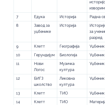
историј
изворим
7
Едука
Историја
Радна с
8
Завод за
Историја
Историј
уџбенике
за учени
разред
9
Клетт
Географија
Уџбеник
10
Герундијум
Биологија
Уџбеник
11
Нови
Музичка
Уџбеник
Логос
култура
12
БИГЗ
Ликовна
Уџбеник
школство
култура
13
Клетт
ТИО
Уџбеник
14
Клетт
ТИО
Материј