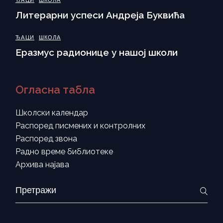
ЂАЦИ
ШКОЛА
Литерарни успеси Андреја Буквића
ЂАЦИ
ШКОЛА
Еразмус радионице у нашој школи
Огласна табла
Школски календар
Распоред писмених и контролних
Распоред звона
Радно време библиотеке
Архива најава
Search
for: