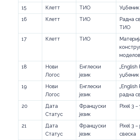
15
Клетт
ТИО
Уџбеник
16
Клетт
ТИО
Радна с
ТИО
17
Клетт
ТИО
Материј
констру
модело
18
Нови
Енглески
„English 
Логос
језик
уџбеник
19
Нови
Енглески
„English 
Логос
језик
радна с
20
Дата
Француски
Pixel 3 
Статус
језик
21
Дата
Француски
Pixel 3 
Статус
језик
свеска