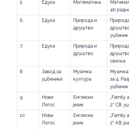
5
Едука
Математика
Математ
4b радн
6
Едука
Природа и
Природа
друштво
друштво
уџбеник
7
Едука
Природа и
Природа
друштво
друштво
свеска
8
Завод за
Музичка
Музичка
уџбенике
култура
за 4. Ра
уџбеник
9
Нови
Енглески
„Family 
Логос
језик
2“ CB, у
10
Нови
Енглески
„Family 
Логос
језик
2“ AB, р