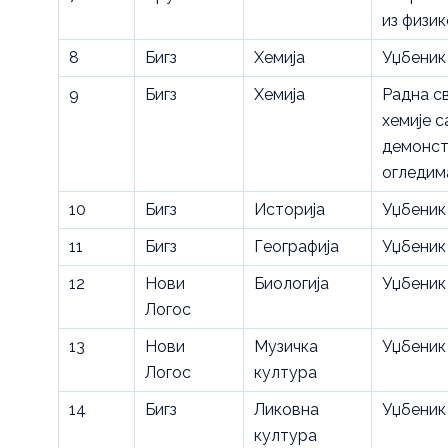
из физик
8
Бигз
Хемија
Уџбеник
9
Бигз
Хемија
Радна с
хемије с
демонс
огледим
10
Бигз
Историја
Уџбеник
11
Бигз
Географија
Уџбеник
12
Нови
Биологија
Уџбеник
Логос
13
Нови
Музичка
Уџбеник
Логос
култура
14
Бигз
Ликовна
Уџбеник
култура