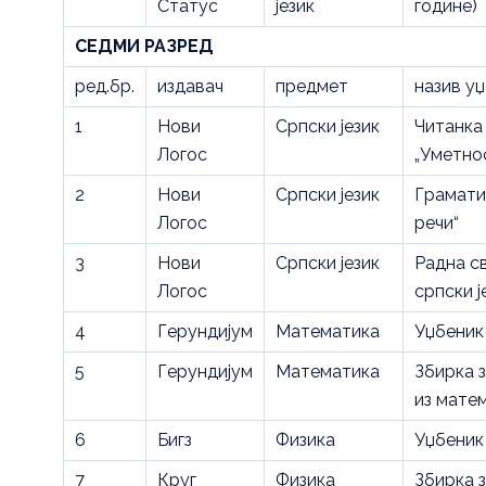
Статус
језик
године)
СЕДМИ РАЗРЕД
ред.бр.
издавач
предмет
назив у
1
Нови
Српски језик
Читанка
Логос
„Уметно
2
Нови
Српски језик
Грамати
Логос
речи“
3
Нови
Српски језик
Радна с
Логос
српски ј
4
Герундијум
Математика
Уџбеник
5
Герундијум
Математика
Збирка 
из мате
6
Бигз
Физика
Уџбеник
7
Круг
Физика
Збирка 