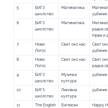
5
БИГЗ
Математика
Математ
школство
уџбеник
6
БИГЗ
Математика
Математ
школство
радна с
(први и 
7
Нови
Свет око нас
Свет око
Логос
уџбеник
8
Нови
Свет око нас
Свет око
Логос
радна с
9
БИГЗ
Музичка
уџбеник
школство
култура
10
БИГЗ
Ликовна
уџбеник
школство
култура
11
The English
Енглески
Happy H