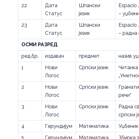
22
Дата
Шпански
Espacio 
Статус
језик
– уџбен
23
Дата
Шпански
Espacio 
Статус
језик
– радна
ОСМИ РАЗРЕД
ред.бр.
издавач
предмет
назив у
1
Нови
Српски језик
Читанка
Логос
„Уметно
2
Нови
Српски језик
Грамати
Логос
речи“
3
Нови
Српски језик
Радна с
Логос
српски ј
4
Герундијум
Математика
Уџбеник
5
Герундијум
Математика
Збирка 