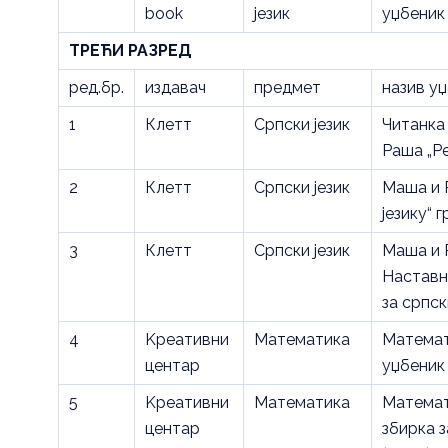
book
језик
уџбеник
ТРЕЋИ РАЗРЕД
ред.бр.
издавач
предмет
назив у
1
Клетт
Српски језик
Читанка
Раша „Ре
2
Клетт
Српски језик
Маша и 
језику“ 
3
Клетт
Српски језик
Маша и 
Наставн
за српск
4
Kреативни
Математика
Математ
центар
уџбеник
5
Kреативни
Математика
Математ
центар
збирка 