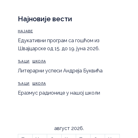
Најновије вести
НАЈАВЕ
Eдукативни програм са гошћом из
Швајцарске од 15. до 19. јуна 2026.
ЂАЦИ
ШКОЛА
Литерарни успеси Андреја Буквића
ЂАЦИ
ШКОЛА
Еразмус радионице у нашој школи
август 2026.