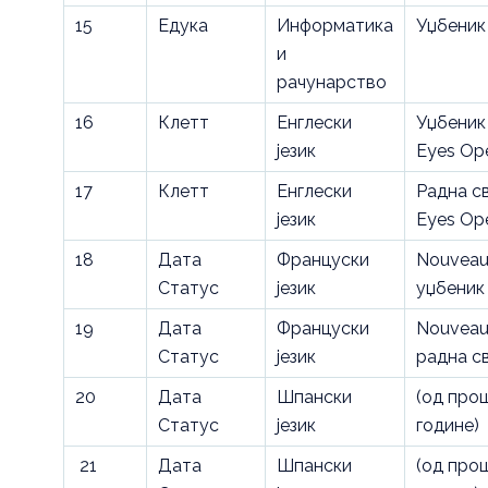
15
Едука
Информатика
Уџбеник
и
рачунарство
16
Клетт
Енглески
Уџбеник 
језик
Eyes Op
17
Клетт
Енглески
Радна с
језик
Eyes Op
18
Дата
Француски
Nouveau 
Статус
језик
уџбеник
19
Дата
Француски
Nouveau 
Статус
језик
радна с
20
Дата
Шпански
(од про
Статус
језик
године)
21
Дата
Шпански
(од про