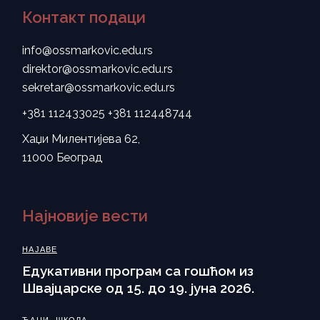
Контакт подаци
info@ossmarkovic.edu.rs
direktor@ossmarkovic.edu.rs
sekretar@ossmarkovic.edu.rs
+381 112433025
+381 112448744
Хаџи Милентијева 62,
11000 Београд
Најновије вести
НАЈАВЕ
Eдукативни програм са гошћом из
Швајцарске од 15. до 19. јуна 2026.