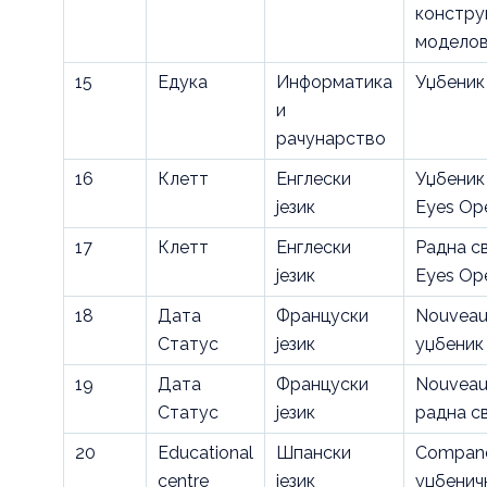
констру
модело
15
Едука
Информатика
Уџбеник
и
рачунарство
16
Клетт
Енглески
Уџбеник 
језик
Eyes Op
17
Клетт
Енглески
Радна с
језик
Eyes Op
18
Дата
Француски
Nouveau 
Статус
језик
уџбеник
19
Дата
Француски
Nouveau 
Статус
језик
радна с
20
Educational
Шпански
Compane
centre
језик
уџбенич