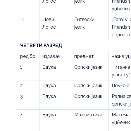
Логос
језик
Friends 1
уџбеник
11
Нови
Енглески
„Family 
Логос
језик
Friends 1
радна с
ЧЕТВРТИ РАЗРЕД
ред.бр.
издавач
предмет
назив у
1
Едука
Српски језик
Читанка
у цвету“
2
Едука
Српски језик
Поуке о 
3
Едука
Српски језик
Радна с
српски ј
4
Едука
Математика
Математ
уџбеник