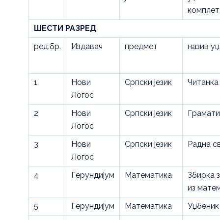
комплет
ШЕСТИ РАЗРЕД
ред.бр.
Издавач
предмет
назив у
1
Нови
Српски језик
Читанка
Логос
2
Нови
Српски језик
Грамати
Логос
3
Нови
Српски језик
Радна с
Логос
4
Герундијум
Математика
Збирка 
из мате
5
Герундијум
Математика
Уџбеник