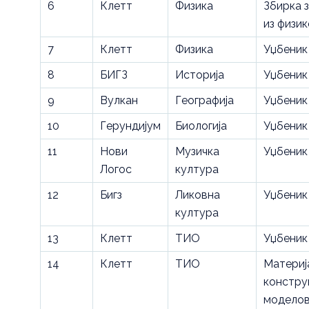
6
Клетт
Физика
Збирка 
из физик
7
Клетт
Физика
Уџбеник
8
БИГЗ
Историја
Уџбеник
9
Вулкан
Географија
Уџбеник
10
Герундијум
Биологија
Уџбеник
11
Нови
Музичка
Уџбеник
Логос
култура
12
Бигз
Ликовна
Уџбеник
култура
13
Клетт
ТИО
Уџбеник
14
Клетт
ТИО
Материј
констру
модело