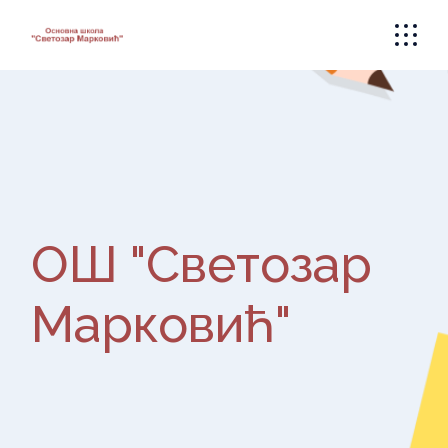
Skip
to
the
content
ОШ "Светозар
Марковић"