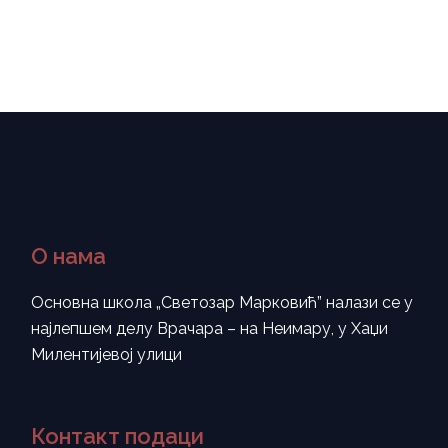
О нама
Основна школа „Светозар Марковић” налази се у
најлепшем делу Врачара – на Неимару, у Хаџи
Милентијевој улици
Контакт подаци