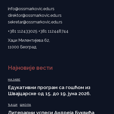
info@ossmarkovic.edu.rs
direktor@ossmarkovic.edu.rs
sekretar@ossmarkovic.edu.rs
+381 112433025
+381 112448744
Хаџи Милентијева 62,
11000 Београд
Најновије вести
НАЈАВЕ
Eдукативни програм са гошћом из
Швајцарске од 15. до 19. јуна 2026.
ЂАЦИ
ШКОЛА
Литерарни успеси Андреја Буквића