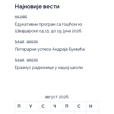
Најновије вести
НАЈАВЕ
Eдукативни програм са гошћом из
Швајцарске од 15. до 19. јуна 2026.
ЂАЦИ
ШКОЛА
Литерарни успеси Андреја Буквића
ЂАЦИ
ШКОЛА
Еразмус радионице у нашој школи
август 2026.
П
У
С
Ч
П
С
Н