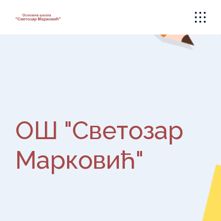
Skip
to
the
content
ОШ "Светозар
Марковић"