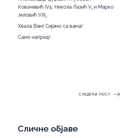
1
Ковачевић IV4, Никола Лазић V
и Марко
1
Јеловић VIII
1.
Хвала Вам! Сијамо са вама!
Само напред!
СЛЕДЕЋИ ПОСТ
Сличне објаве