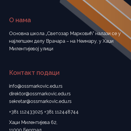
О нама
Основна школа „Светозар Марковић” налази се у
најлепшем делу Врачара – на Неимару, у Хаџи
Милентијевој улици
Контакт подаци
info@ossmarkovic.edu.rs
direktor@ossmarkovic.edu.rs
sekretar@ossmarkovic.edu.rs
+381 112433025
+381 112448744
Хаџи Милентијева 62,
11000 Београд