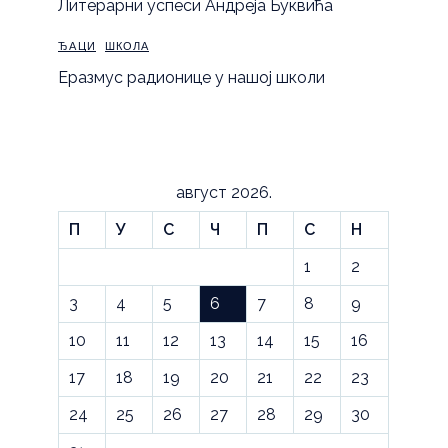
Литерарни успеси Андреја Буквића
ЂАЦИ
ШКОЛА
Еразмус радионице у нашој школи
август 2026.
П
У
С
Ч
П
С
Н
1
2
3
4
5
6
7
8
9
10
11
12
13
14
15
16
17
18
19
20
21
22
23
24
25
26
27
28
29
30