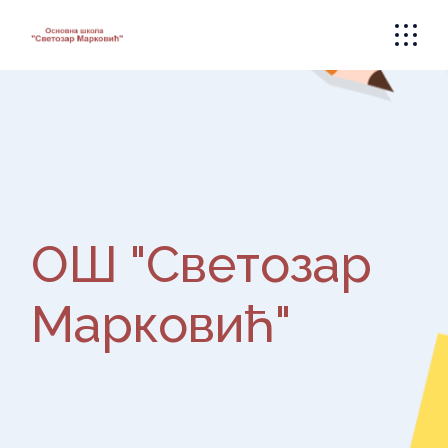
Skip
to
the
content
ОШ "Светозар
Марковић"