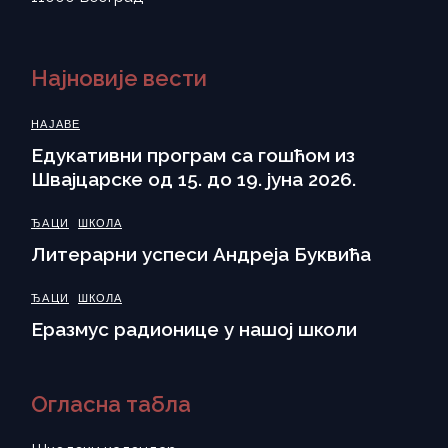
Најновије вести
НАЈАВЕ
Eдукативни програм са гошћом из
Швајцарске од 15. до 19. јуна 2026.
ЂАЦИ
ШКОЛА
Литерарни успеси Андреја Буквића
ЂАЦИ
ШКОЛА
Еразмус радионице у нашој школи
Огласна табла