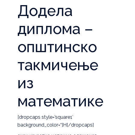
Додела
диплома –
општинско
такмичење
из
математике
[dropcaps style=’square1′
background_color=“]Н[/dropcaps]