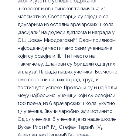
акон изузетно успешно одржаног
школског и општинског такмичења из
математике, Светотарци су заједно са
другарима из осталих врачарских школа
„засијали“ на додели диплома и награда у
ОШ „Јован Миодраговић“. Овом приликом
најсрдачније честитамо свим ученицима
који су освојили III, II и I место на
такмичењу. Дланови су бридели од дугих
аплауза! Плејада наших ученика! Безмерно
смо поносни на њихов рад, труд, и
постигнуте успехе. Прозвани су и најбољи
међу најбољима, ученици који су освојили
100 поена, из 6 врачарских школа, укупно
17 ученика. Звучи чаробно, али истинито.
Од 17 ученика, 6 ученика је из наше школе.
Вукан Ристић IV
, Стефан Терзић IV
,
1
1
Александар Џуџевић IV
, Јован