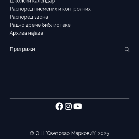
Школски календар
Распоред писмених и контролних
Распоред звона
Радно време библиотеке
Архива најава
Search
for:
©
ОШ "Светозар Марковић"
2025