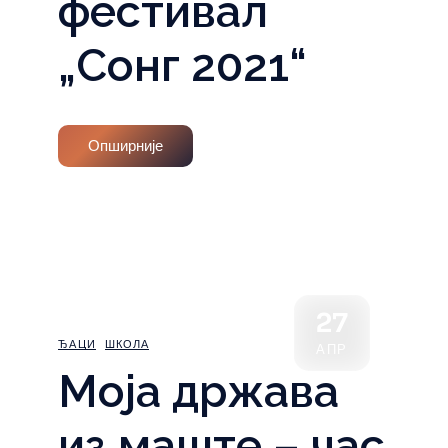
фестивал
„Сонг 2021“
Опширније
27
ЂАЦИ
ШКОЛА
АПР
Моја држава
из маште – час