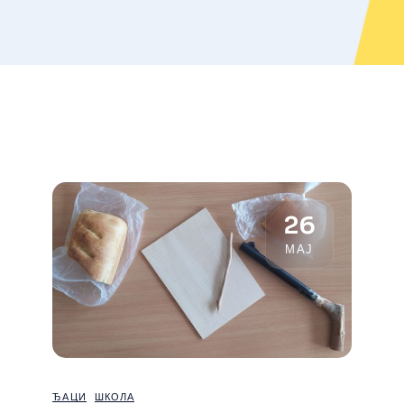
26
МАЈ
ЂАЦИ
ШКОЛА