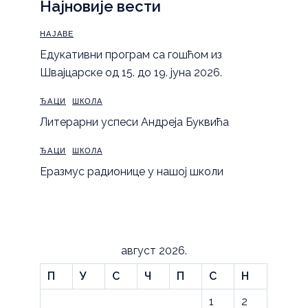
Најновије вести
НАЈАВЕ
Eдукативни програм са гошћом из
Швајцарске од 15. до 19. јуна 2026.
ЂАЦИ
ШКОЛА
Литерарни успеси Андреја Буквића
ЂАЦИ
ШКОЛА
Еразмус радионице у нашој школи
август 2026.
П
У
С
Ч
П
С
Н
1
2