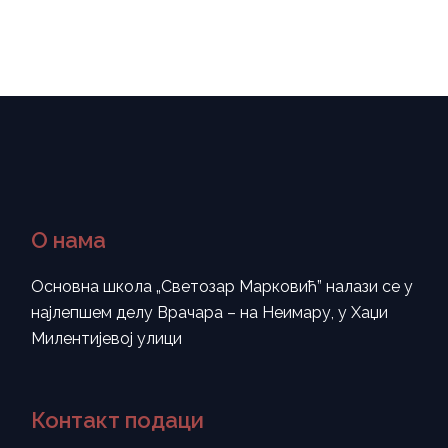
О нама
Основна школа „Светозар Марковић” налази се у
најлепшем делу Врачара – на Неимару, у Хаџи
Милентијевој улици
Контакт подаци