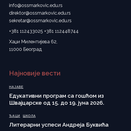
info@ossmarkovic.edu.rs
direktor@ossmarkovic.edu.rs
sekretar@ossmarkovic.edu.rs
+381 112433025
+381 112448744
Хаџи Милентијева 62,
11000 Београд
Најновије вести
НАЈАВЕ
Eдукативни програм са гошћом из
Швајцарске од 15. до 19. јуна 2026.
ЂАЦИ
ШКОЛА
Литерарни успеси Андреја Буквића