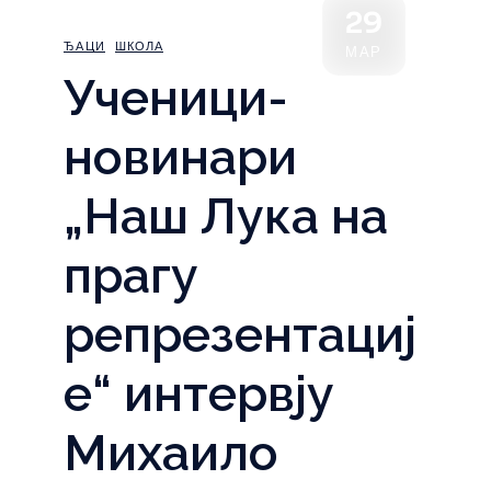
29
ЂАЦИ
ШКОЛА
МАР
Ученици-
новинари
„Наш Лука на
прагу
репрезентациј
е“ интервју
Михаило