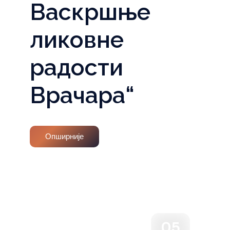
Васкршње
ликовне
радости
Врачара“
Опширније
05