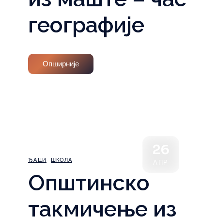
географије
Опширније
26
ЂАЦИ
ШКОЛА
АПР
Општинско
такмичење из