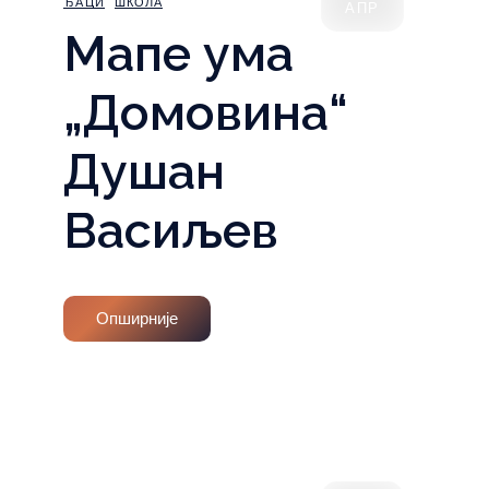
ЂАЦИ
ШКОЛА
АПР
Мапе ума
„Домовина“
Душан
Васиљев
Опширније