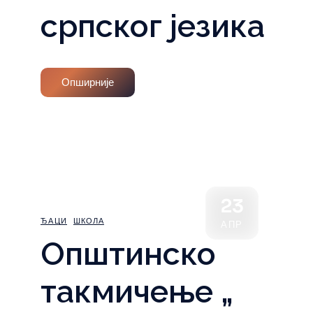
српског језика
Опширније
23
ЂАЦИ
ШКОЛА
АПР
Општинско
такмичење „