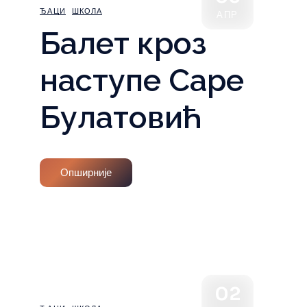
ЂАЦИ
ШКОЛА
АПР
Балет кроз
наступе Саре
Булатовић
Опширније
02