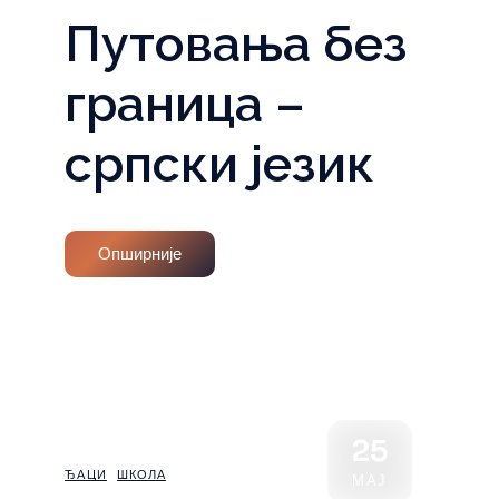
Путовања без
граница –
српски језик
Опширније
25
ЂАЦИ
ШКОЛА
МАЈ