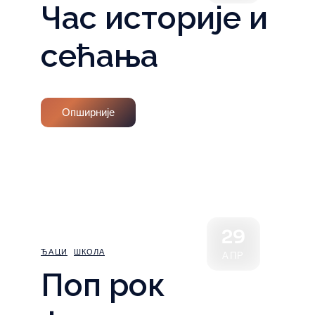
Час историје и
сећања
Опширније
29
ЂАЦИ
ШКОЛА
АПР
Поп рок