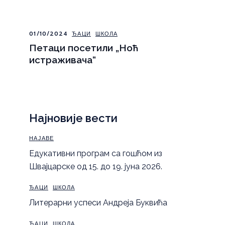
01/10/2024
ЂАЦИ
ШКОЛА
Петаци посетили „Ноћ
истраживача“
Најновије вести
НАЈАВЕ
Eдукативни програм са гошћом из
Швајцарске од 15. до 19. јуна 2026.
ЂАЦИ
ШКОЛА
Литерарни успеси Андреја Буквића
ЂАЦИ
ШКОЛА