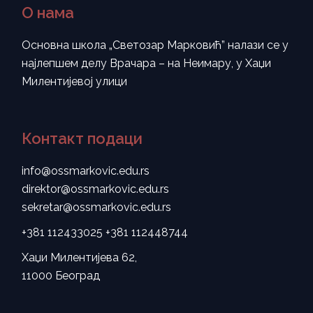
О нама
Основна школа „Светозар Марковић” налази се у
најлепшем делу Врачара – на Неимару, у Хаџи
Милентијевој улици
Контакт подаци
info@ossmarkovic.edu.rs
direktor@ossmarkovic.edu.rs
sekretar@ossmarkovic.edu.rs
+381 112433025
+381 112448744
Хаџи Милентијева 62,
11000 Београд