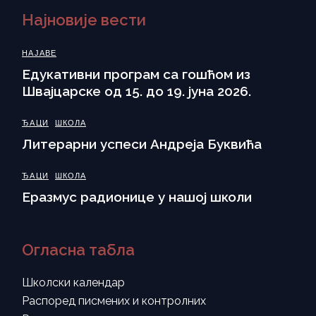
Најновије вести
НАЈАВЕ
Eдукативни програм са гошћом из
Швајцарске од 15. до 19. јуна 2026.
ЂАЦИ
ШКОЛА
Литерарни успеси Андреја Буквића
ЂАЦИ
ШКОЛА
Еразмус радионице у нашој школи
Огласна табла
Школски календар
Распоред писмених и контролних