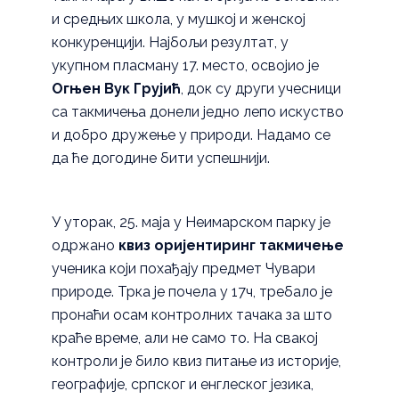
и средњих школа, у мушкој и женској
конкуренцији. Најбољи резултат, у
укупном пласману 17. место, освојио је
Огњен Вук Грујић
, док су други учесници
са такмичења донели једно лепо искуство
и добро дружење у природи. Надамо се
да ће догодине бити успешнији.
У уторак, 25. маја у Неимарcком парку је
одржано
квиз оријентиринг такмичење
ученика који похађају предмет Чувари
природе. Трка је почела у 17ч, требало је
пронаћи осам контролних тачака за што
краће време, али не само то. На свакој
контроли је било квиз питање из историје,
географије, српског и енглеског језика,