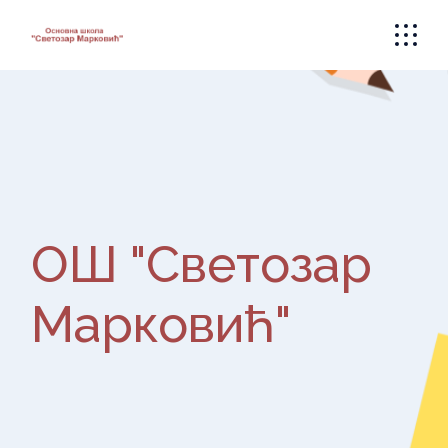
Skip
to
the
content
ОШ "Светозар
Марковић"