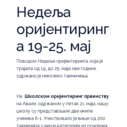
Недеља
оријентиринг
а 19-25. мај
Поводом Недеље оријентиринга, која је
трајала од 19. до 25. маја ове године,
одржано је неколико такмичења.
На
Школском оријентиринг првенству
на Авали, одржаном у петак 21. маја, нашу
школу су представљале две екипе
ученика 6-1. Учествовало је више од 200
такмичара у више категорија из основних