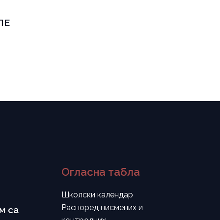
ЛЕ
Огласна табла
Школски календар
Распоред писмених и
м са