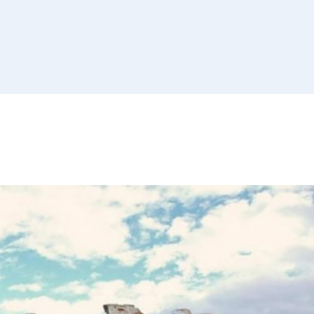
Списак 
контролних
Отворена врата, допунске
додатне наставе и секциј