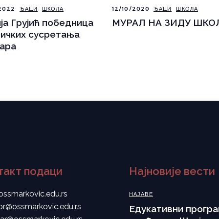
2022
ЂАЦИ
ШКОЛА
12/10/2020
ЂАЦИ
ШКОЛА
ја Грујић победница
МУРАЛ НА ЗИДУ ШКО
ичких сусретања
ара
такт подаци
Најновије вести
ossmarkovic.edu.rs
НАЈАВЕ
tor@ossmarkovic.edu.rs
Eдукативни програ