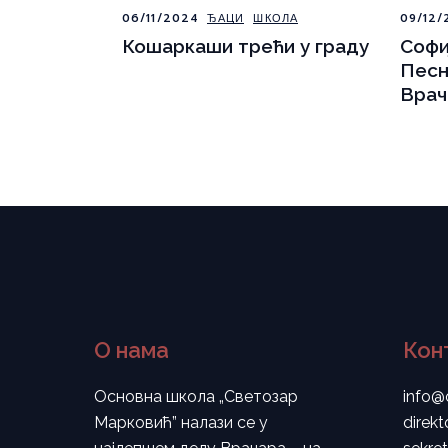
06/11/2024
ЂАЦИ
ШКОЛА
09/12/
Кошаркаши трећи у граду
Софи
Песн
Врач
О нама
Кон
Основна школа „Светозар
info@
Марковић” налази се у
direk