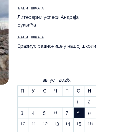
ЂАЦИ
ШКОЛА
Литерарни успеси Андреја
Буквића
ЂАЦИ
ШКОЛА
Еразмус радионице у нашој школи
август 2026.
П
У
С
Ч
П
С
Н
1
2
3
4
5
6
7
8
9
10
11
12
13
14
15
16