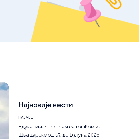
уџбеника – школска
2025/26.
,
Правила понашања
а
Најновије вести
НАЈАВЕ
Eдукативни програм са гошћом из
Швајцарске од 15. до 19. јуна 2026.