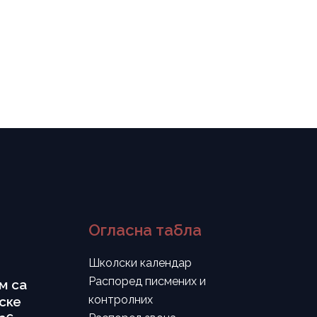
Огласна табла
Школски календар
Распоред писмених и
м са
контролних
ске