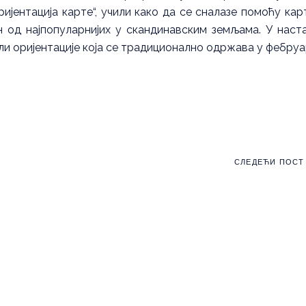
ијентација карте“, учили како да се сналазе помоћу кар
ан од најпопуларнијих у скандинавским земљама. У наст
и оријентације која се традиционално одржава у фебруа
СЛЕДЕЋИ ПОСТ