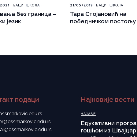
2021
ЂАЦИ
ШКОЛА
21/05/2019
ЂАЦИ
ШКОЛА
вања без граница –
Тара Стојановић на
ки језик
победничком постољу
такт подаци
Најновије вести
ossmarkovic.edu.rs
НАЈАВЕ
tor@ossmarkovic.edu.rs
Eдукативни програ
tar@ossmarkovic.edu.rs
гошћом из Швајцар