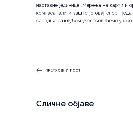
наставне јединице „Мерења на карти и ор
компаса, али и зашто је овај спорт јед
сарадње са клубом учествоваћемо у школ
ПРЕТХОДНИ ПОСТ
Сличне објаве