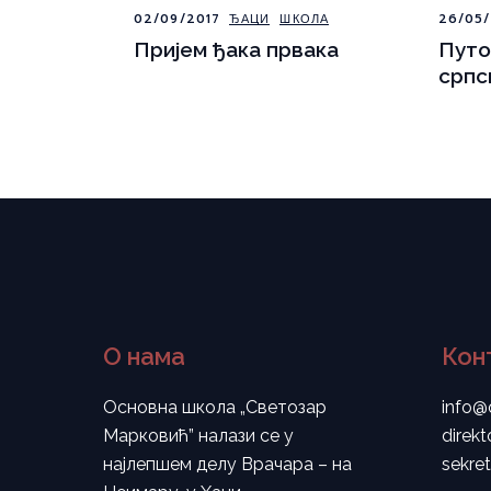
02/09/2017
ЂАЦИ
ШКОЛА
26/05/
Пријем ђака првака
Путо
српс
О нама
Кон
Основна школа „Светозар
info@
Марковић” налази се у
direk
најлепшем делу Врачара – на
sekre