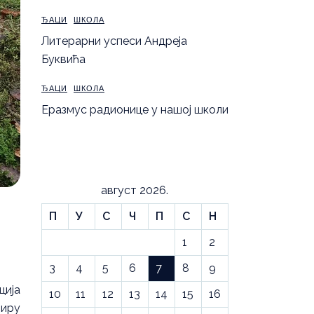
ЂАЦИ
ШКОЛА
Литерарни успеси Андреја
Буквића
ЂАЦИ
ШКОЛА
Еразмус радионице у нашој школи
август 2026.
П
У
С
Ч
П
С
Н
1
2
3
4
5
6
7
8
9
ција
10
11
12
13
14
15
16
виру