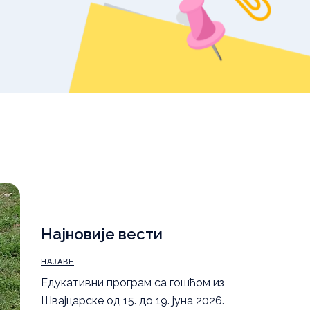
уџбеника – школска
2025/26.
,
Правила понашања
а
Најновије вести
НАЈАВЕ
Eдукативни програм са гошћом из
Швајцарске од 15. до 19. јуна 2026.