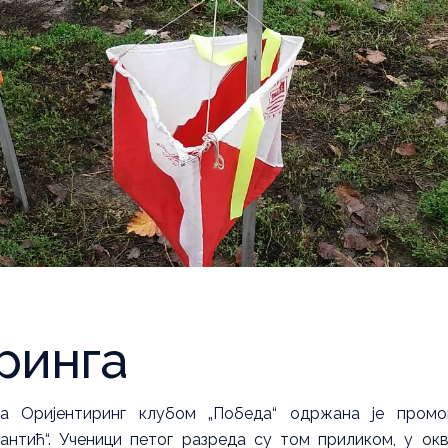
ринга
а Оријентиринг клубом „Победа“ одржана je промо
антић“. Ученици петог разреда су том приликом, у ок