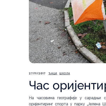
27/11/2017
ЂАЦИ
ШКОЛА
Час оријенти
На часовима географије у сарадњи с
оријентиринг спорта у парку „Јелена Ш