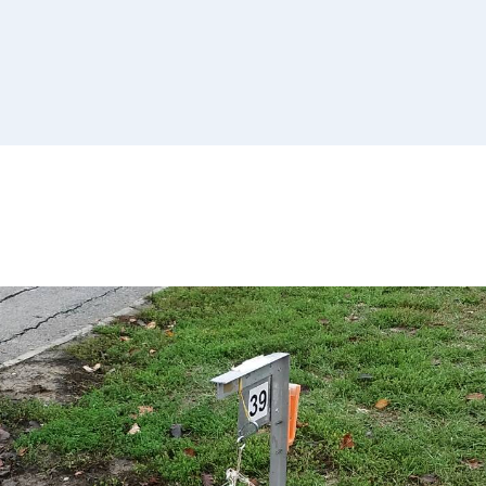
Списак 
контролних
Отворена врата, допунске
додатне наставе и секциј