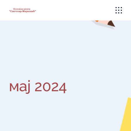
Skip
to
the
content
мај 2024