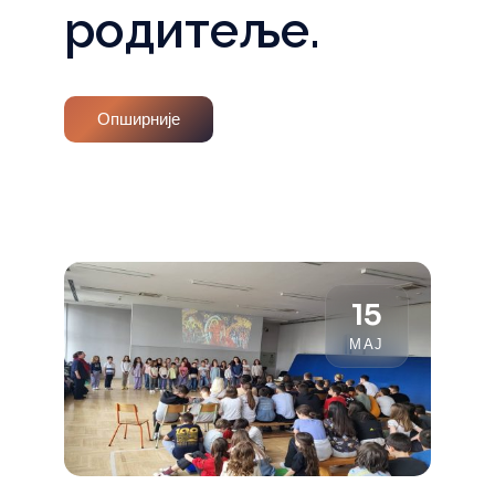
родитеље.
Опширније
15
МАЈ