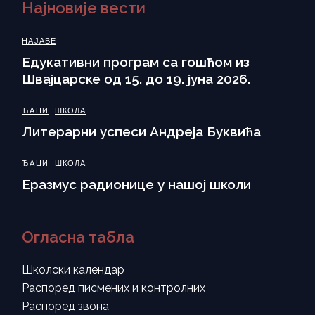
Најновије вести
НАЈАВЕ
Eдукативни програм са гошћом из
Швајцарске од 15. до 19. јуна 2026.
ЂАЦИ
ШКОЛА
Литерарни успеси Андреја Буквића
ЂАЦИ
ШКОЛА
Еразмус радионице у нашој школи
Огласна табла
Школски календар
Распоред писмених и контролних
Распоред звона