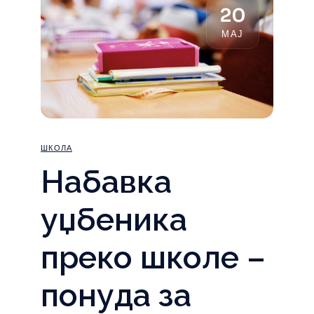
20
МАЈ
ШКОЛА
Набавка
уџбеника
преко школе –
понуда за