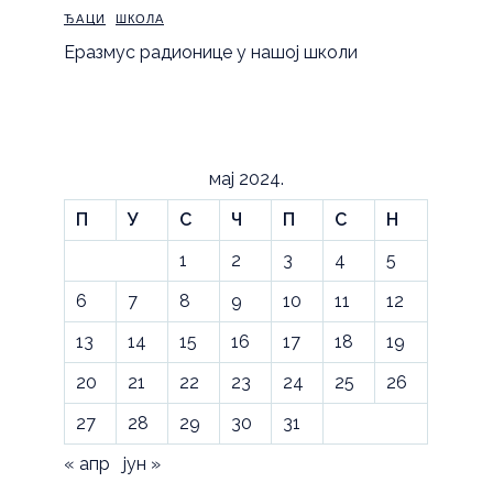
ЂАЦИ
ШКОЛА
Еразмус радионице у нашој школи
мај 2024.
П
У
С
Ч
П
С
Н
1
2
3
4
5
6
7
8
9
10
11
12
13
14
15
16
17
18
19
20
21
22
23
24
25
26
27
28
29
30
31
« апр
јун »