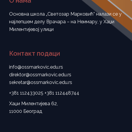
О нама
Основна школа „Светозар Марковић” налази се у
најлепшем делу Врачара – на Неимару, у Хаџи
Милентијевој улици
Контакт подаци
info@ossmarkovic.edu.rs
direktor@ossmarkovic.edu.rs
sekretar@ossmarkovic.edu.rs
+381 112433025
+381 112448744
Хаџи Милентијева 62,
11000 Београд