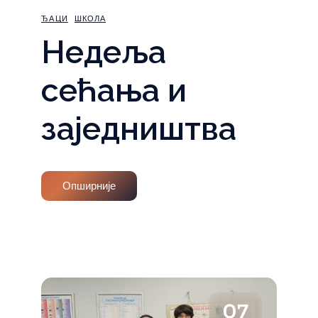
ЂАЦИ
ШКОЛА
Недеља
сећања и
заједништва
Опширније
07