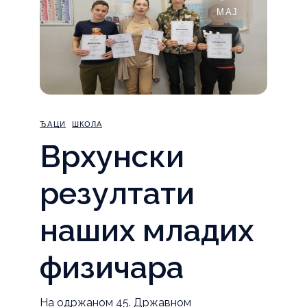
МАЈ
ЂАЦИ
ШКОЛА
Врхунски
резултати
наших младих
физичара
На одржаном 45. Државном