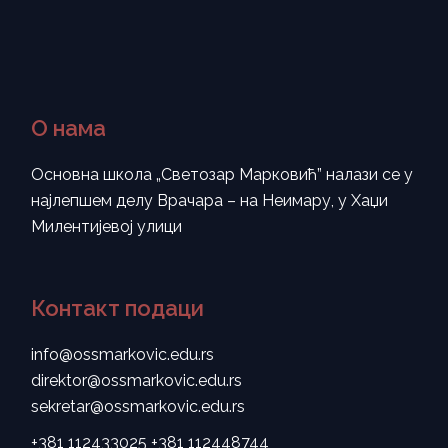
О нама
Основна школа „Светозар Марковић” налази се у
најлепшем делу Врачара – на Неимару, у Хаџи
Милентијевој улици
Контакт подаци
info@ossmarkovic.edu.rs
direktor@ossmarkovic.edu.rs
sekretar@ossmarkovic.edu.rs
+381 112433025
+381 112448744