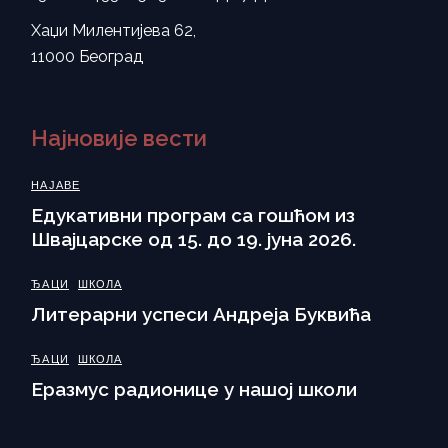
Хаџи Милентијева 62,
11000 Београд
Најновије вести
НАЈАВЕ
Eдукативни програм са гошћом из
Швајцарске од 15. до 19. јуна 2026.
ЂАЦИ
ШКОЛА
Литерарни успеси Андреја Буквића
ЂАЦИ
ШКОЛА
Еразмус радионице у нашој школи