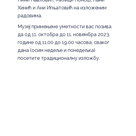
Хинић и Ани Игњатовић на изложеним
радовима.
Музеј примењене уметности вас позива
да од 11. октобра до 11. новембра 2023.
године од 11.00 до 19.00 часова, сваког
дана (осим недеље и понедељка)
посетите традиционалну изложбу.