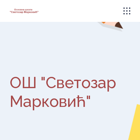
Skip
to
the
content
ОШ "Светозар
Марковић"