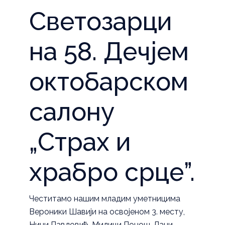
Светозарци
на 58. Дечјем
октобарском
салону
„Страх и
храбро срце”.
Честитамо нашим младим уметницима
Вероники Шавији на освојеном 3. месту,
Нини Павловић, Милици Понош, Лани