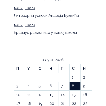
ЂАЦИ
ШКОЛА
Литерарни успеси Андреја Буквића
ЂАЦИ
ШКОЛА
Еразмус радионице у нашој школи
август 2026.
П
У
С
Ч
П
С
Н
1
2
3
4
5
6
7
8
9
10
11
12
13
14
15
16
17
18
19
20
21
22
23