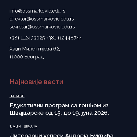
info@ossmarkovic.edu.rs
direktor@ossmarkovic.edu.rs
sekretar@ossmarkovic.edu.rs
+381 112433025
+381 112448744
Хаџи Милентијева 62,
11000 Београд
Најновије вести
НАЈАВЕ
Eдукативни програм са гошћом из
Швајцарске од 15. до 19. јуна 2026.
ЂАЦИ
ШКОЛА
Литерарни успеси Андреја Буквића