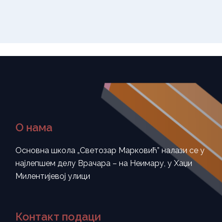
О нама
Основна школа „Светозар Марковић” налази се у
најлепшем делу Врачара – на Неимару, у Хаџи
Милентијевој улици
Контакт подаци