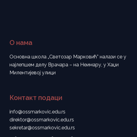
О нама
Основна школа „Светозар Марковић” налази се у
најлепшем делу Врачара – на Неимару, у Хаџи
Милентијевој улици
Контакт подаци
info@ossmarkovic.edu.rs
direktor@ossmarkovic.edu.rs
sekretar@ossmarkovic.edu.rs