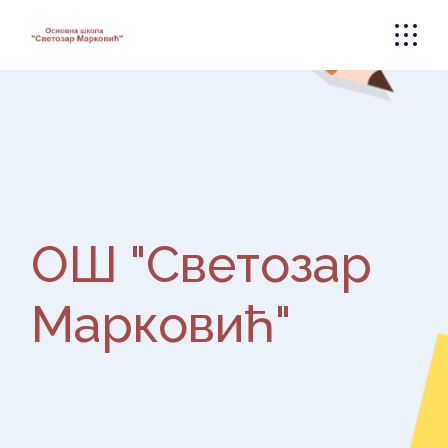
Skip
to
the
content
ОШ "Светозар
Марковић"