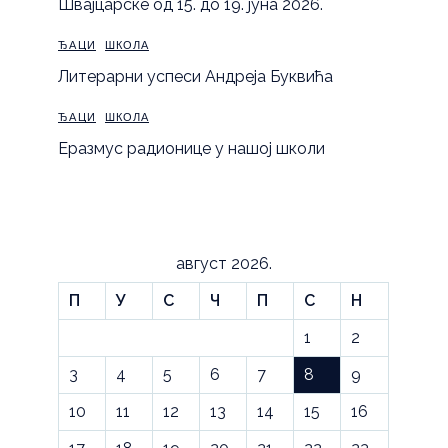
Швајцарске од 15. до 19. јуна 2026.
ЂАЦИ
ШКОЛА
Литерарни успеси Андреја Буквића
ЂАЦИ
ШКОЛА
Еразмус радионице у нашој школи
август 2026.
П
У
С
Ч
П
С
Н
1
2
3
4
5
6
7
8
9
10
11
12
13
14
15
16