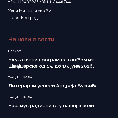
+381 112433025
+381 112448744
Хаџи Милентијева 62,
11000 Београд
Најновије вести
НАЈАВЕ
Eдукативни програм са гошћом из
Швајцарске од 15. до 19. јуна 2026.
ЂАЦИ
ШКОЛА
Литерарни успеси Андреја Буквића
ЂАЦИ
ШКОЛА
Еразмус радионице у нашој школи