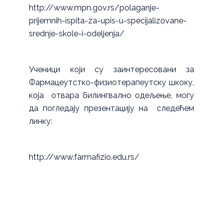
http://www.mpn.gov.rs/polaganje-
prijemnih-ispita-za-upis-u-specijalizovane-
srednje-skole-i-odeljenja/
Ученици који су заинтересовани за
Фармацеутстко-физиотерапеутску шкоку,
која отвара билингвално одељење, могу
да погледају презентацију на следећем
линку:
http://www.farmafizio.edu.rs/