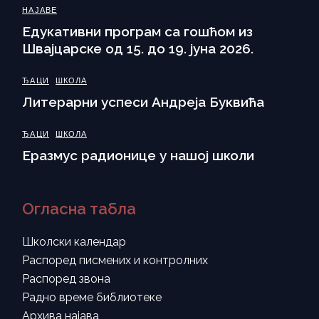
НАЈАВЕ
Eдукативни програм са гошћом из
Швајцарске од 15. до 19. јуна 2026.
ЂАЦИ
ШКОЛА
Литерарни успеси Андреја Буквића
ЂАЦИ
ШКОЛА
Еразмус радионице у нашој школи
Огласна табла
Школски календар
Распоред писмених и контролних
Распоред звона
Радно време библиотеке
Архива најава