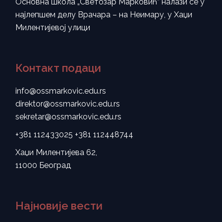
Основна школа „Светозар Марковић” налази се у
најлепшем делу Врачара – на Неимару, у Хаџи
Милентијевој улици
Контакт подаци
info@ossmarkovic.edu.rs
direktor@ossmarkovic.edu.rs
sekretar@ossmarkovic.edu.rs
+381 112433025
+381 112448744
Хаџи Милентијева 62,
11000 Београд
Најновије вести