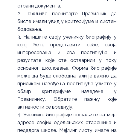
страни документа.
Пажљиво прочитајте Правилник да
бисте имали увид у критеријуме и систем
бодовања.
Напишите своју ученичку биографију у
којој ћете представити себе, своја
интересовања и сва постигнућа и
резултате које сте остварили у току
основног школовања. Форма биографије
може да буде слободна, али је важно да
приликом навођења постигнућа узмете у
обзир критеријуме наведене у
Правилнику. Обратите пажњу које
активности се вреднују.
Ученичке биографије пошаљите на мејл
адресе својих одељењских старешина и
педадога школе. Мејлинг листу имате на