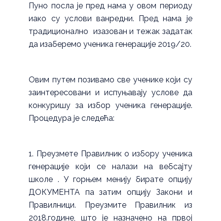
Пуно посла је пред нама у овом периоду
иако су услови ванредни. Пред нама је
традиционално изазован и тежак задатак
да изаберемо ученика генерације 2019/20.
Овим путем позивамо све ученике који су
заинтересовани и испуњавају услове да
конкуришу за избор ученика генерације.
Процедура је следећа:
Преузмете Правилник о избору ученика
генерације који се налази на вебсајту
школе . У горњем менију бирате опцију
ДОКУМЕНТА па затим опцију Закони и
Правилници. Преузмите Правилник из
2018.године, што је назначено на првој