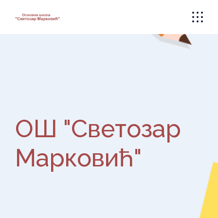
Skip
to
the
content
ОШ "Светозар
Марковић"