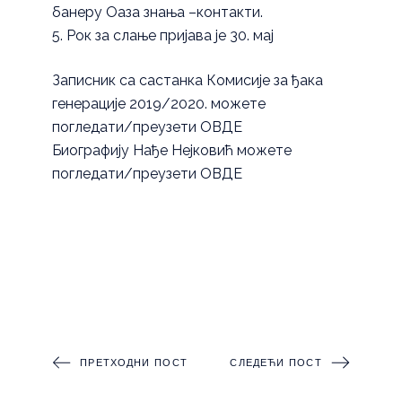
банеру Оаза знања –контакти.
Рок за слање пријава је 30. мај
Записник са састанка Комисије за ђака
генерације 2019/2020. можете
погледати/преузети
ОВДЕ
Биографију Нађе Нејковић можете
погледати/преузети
ОВДЕ
ПРЕТХОДНИ ПОСТ
СЛЕДЕЋИ ПОСТ