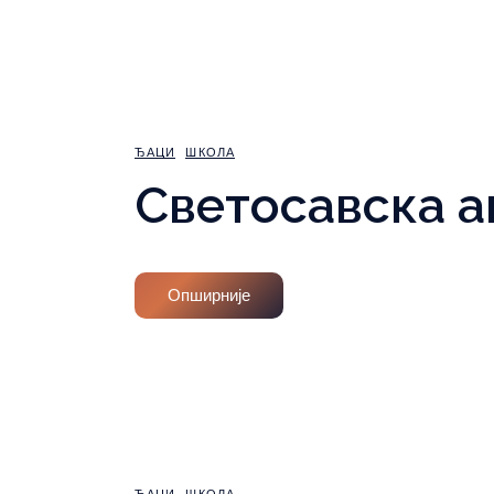
ЂАЦИ
ШКОЛА
Светосавска а
Опширније