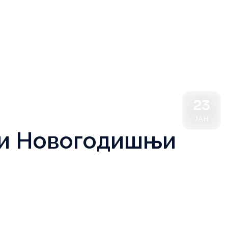
23
ЈАН
и Новогодишњи