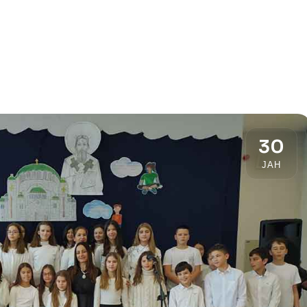
30
ЈАН