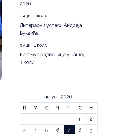
2026.
ЂАЦИ
ШКОЛА
Литерарни успеси Андреја
Буквића
ЂАЦИ
ШКОЛА
Еразмус радионице у нашој
школи
август 2026.
П
У
С
Ч
П
С
Н
1
2
3
4
5
6
7
8
9