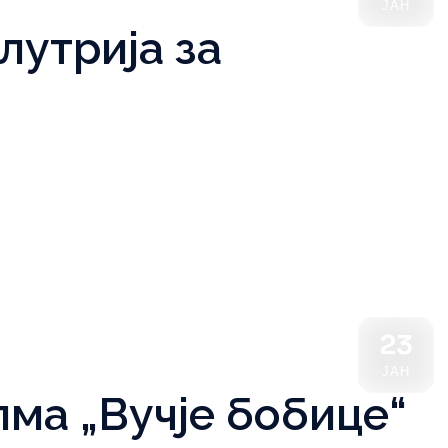
ЈАН
утрија за
23
ЈАН
лма „Вучје бобице“