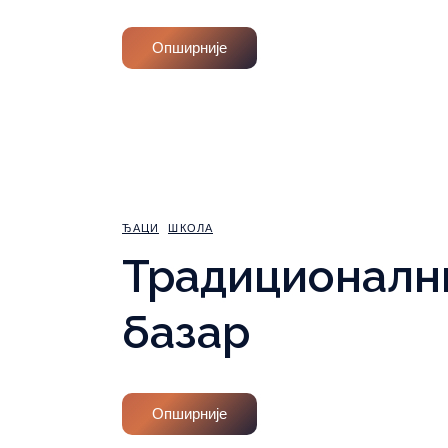
Опширније
ЂАЦИ
ШКОЛА
Традиционалн
базар
Опширније