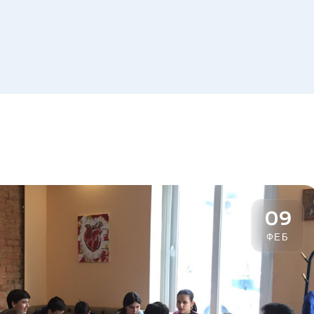
Списак 
контролних
Отворена врата, допунске
додатне наставе и секциј
09
ФЕБ