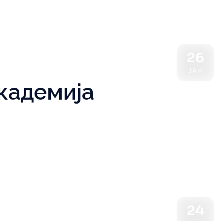
26
ЈАН
кадемија
24