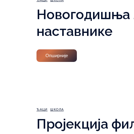
ЂАЦИ
ШКОЛА
Новогодишња л
наставнике
Опширније
ЂАЦИ
ШКОЛА
Пројекција фи