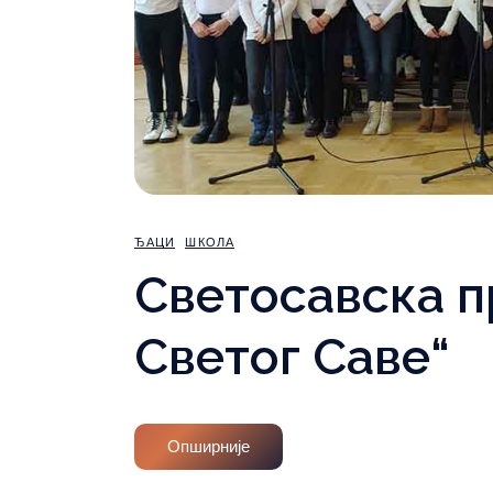
ЂАЦИ
ШКОЛА
Светосавска п
Светог Саве“
Опширније