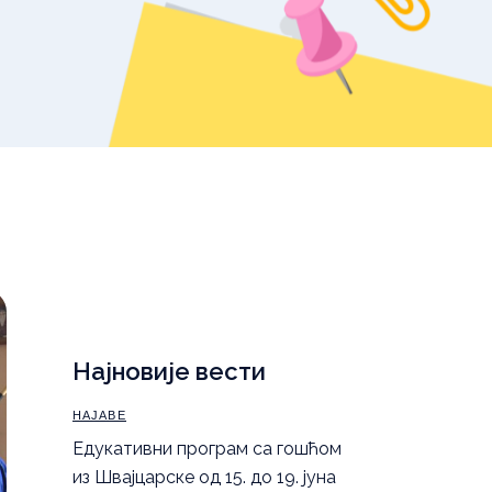
уџбеника – школска
2025/26.
,
Правила понашања
а
Најновије вести
НАЈАВЕ
Eдукативни програм са гошћом
из Швајцарске од 15. до 19. јуна