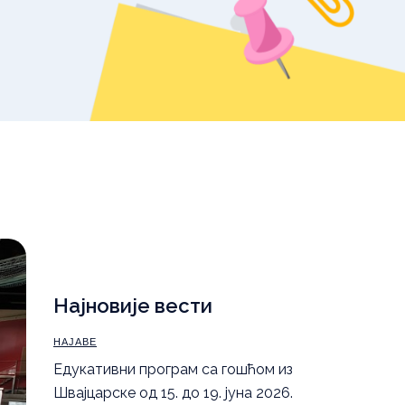
уџбеника – школска
2025/26.
,
Правила понашања
а
Најновије вести
НАЈАВЕ
Eдукативни програм са гошћом из
Швајцарске од 15. до 19. јуна 2026.