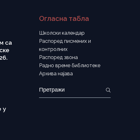
Огласна табла
Школски календар
Распоред писмених и
м са
контролних
ске
26.
Распоред звона
Радно време библиотеке
Архива најава
Search
for:
 у