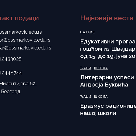
такт подаци
Најновије вести
ossmarkovic.edu.rs
НАЈАВЕ
tor@ossmarkovic.edu.rs
Eдукативни програ
tar@ossmarkovic.edu.rs
гошћом из Швајцар
од 15. до 19. јуна 20
112433025
ЂАЦИ
ШКОЛА
112448744
Литерарни успеси
Милентијева 62,
Андреја Буквића
 Београд
ЂАЦИ
ШКОЛА
Еразмус радионице
нашој школи