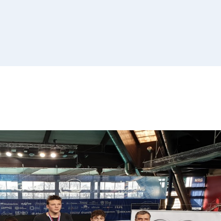
Списак 
контролних
Отворена врата, допунске
додатне наставе и секциј