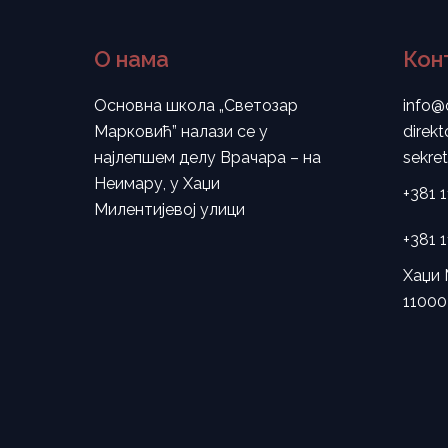
О нама
Кон
Основна школа „Светозар
info@
Марковић” налази се у
direk
најлепшем делу Врачара – на
sekre
Неимару, у Хаџи
+381 
Милентијевој улици
+381 
Хаџи 
11000