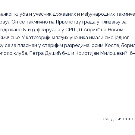
ивачког клуба и учесник државних и међународних такмиче
краул.Он се такмичио на Првенству града у пливању за
е одржано 8. и 9. фебруара у СРЦ „11 Април“ на Новом
кмичење. У категорији млађих ученика имали смо једног
у се за пласман у старијим разредима, осим Косте, бори
рполо клуба, Петра Душић 6-4 и Кристијан Милошевић 6-
СЛЕДЕЋИ ПОСТ