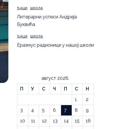
ЂАЦИ
ШКОЛА
Литерарни успеси Андреја
Буквића
ЂАЦИ
ШКОЛА
Еразмус радионице у нашој школи
август 2026.
П
У
С
Ч
П
С
Н
1
2
3
4
5
6
7
8
9
10
11
12
13
14
15
16