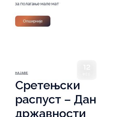
за полагање мале мат
Опширније
12
НАЈАВЕ
ФЕБ
Сретењски
распуст – Дан
државности