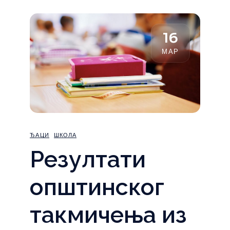
16
МАР
ЂАЦИ
ШКОЛА
Резултати
општинског
такмичења из