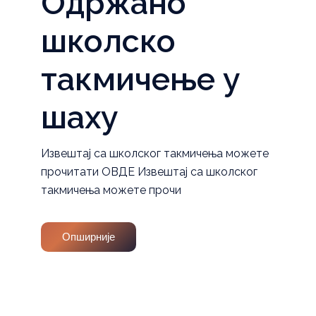
Одржано
школско
такмичење у
шаху
Извештај са школског такмичења можете
прочитати ОВДЕ Извештај са школског
такмичења можете прочи
Опширније