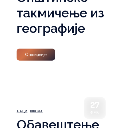
такмичење из
географије
Опширније
27
ЂАЦИ
ШКОЛА
ФЕБ
Обавештење