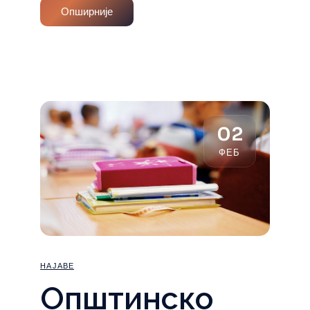
Опширније
02
ФЕБ
НАЈАВЕ
Општинско