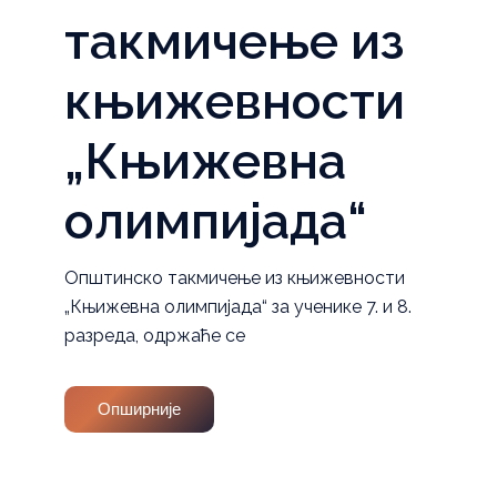
такмичење из
књижевности
„Књижевна
олимпијада“
Општинско такмичење из књижевности
„Књижевна олимпијада“ за ученике 7. и 8.
разреда, одржаће се
Опширније