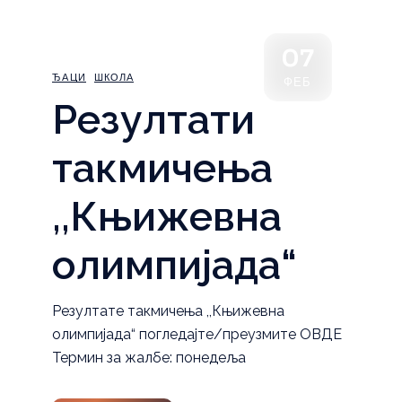
07
ЂАЦИ
ШКОЛА
ФЕБ
Резултати
такмичења
,,Књижевна
олимпијада“
Резултате такмичења ,,Књижевна
олимпијада“ погледајте/преузмите ОВДЕ
Термин за жалбе: понедеља