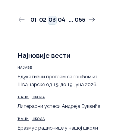
Пагинација
01
02
03
04
…
055
чланака
Најновије вести
НАЈАВЕ
Eдукативни програм са гошћом из
Швајцарске од 15. до 19. јуна 2026.
ЂАЦИ
ШКОЛА
Литерарни успеси Андреја Буквића
ЂАЦИ
ШКОЛА
Еразмус радионице у нашој школи