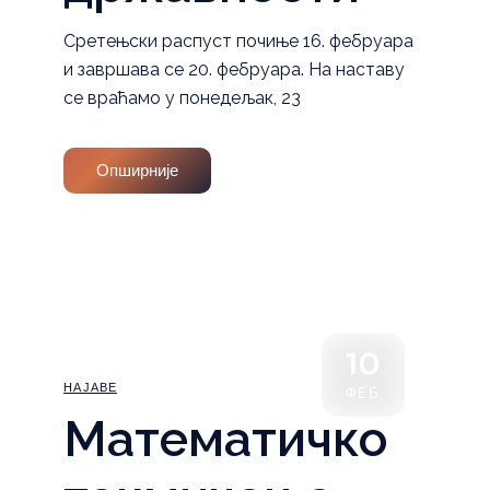
Сретењски распуст почиње 16. фебруара
и завршава се 20. фебруара. На наставу
се враћамо у понедељак, 23
Опширније
10
НАЈАВЕ
ФЕБ
Математичко