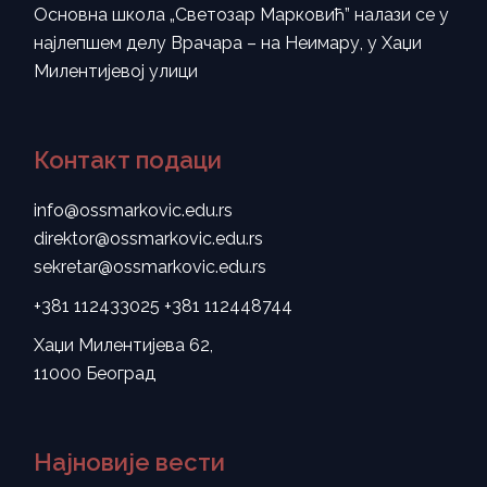
Основна школа „Светозар Марковић” налази се у
најлепшем делу Врачара – на Неимару, у Хаџи
Милентијевој улици
Контакт подаци
info@ossmarkovic.edu.rs
direktor@ossmarkovic.edu.rs
sekretar@ossmarkovic.edu.rs
+381 112433025
+381 112448744
Хаџи Милентијева 62,
11000 Београд
Најновије вести