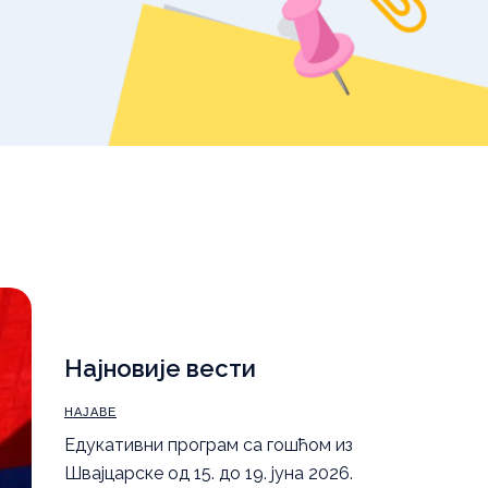
уџбеника – школска
2025/26.
,
Правила понашања
а
Најновије вести
НАЈАВЕ
Eдукативни програм са гошћом из
Швајцарске од 15. до 19. јуна 2026.