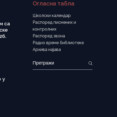
Огласна табла
Школски календар
Распоред писмених и
м са
контролних
ске
26.
Распоред звона
Радно време библиотеке
Архива најава
 у