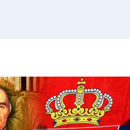
Списак 
контролних
Отворена врата, допунске
додатне наставе и секциј