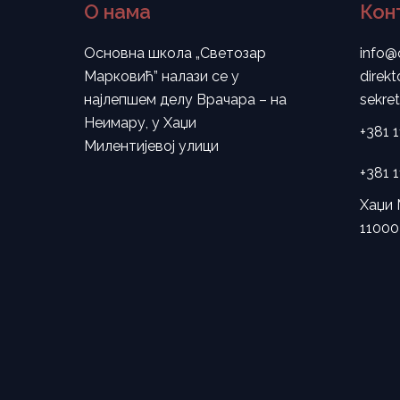
О нама
Кон
Основна школа „Светозар
info@
Марковић” налази се у
direk
најлепшем делу Врачара – на
sekre
Неимару, у Хаџи
+381 
Милентијевој улици
+381 
Хаџи 
11000