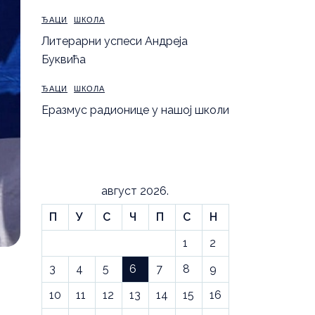
ЂАЦИ
ШКОЛА
Литерарни успеси Андреја
Буквића
ЂАЦИ
ШКОЛА
Еразмус радионице у нашој школи
август 2026.
П
У
С
Ч
П
С
Н
1
2
3
4
5
6
7
8
9
10
11
12
13
14
15
16