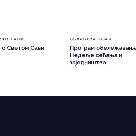
2021
НАЈАВЕ
26/04/2024
НАЈАВЕ
а o Светом Сави
Програм обележавањ
Недеље сећања и
заједништва