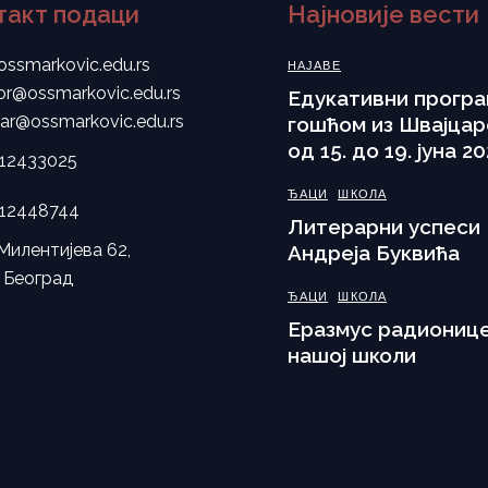
такт подаци
Најновије вести
ossmarkovic.edu.rs
НАЈАВЕ
tor@ossmarkovic.edu.rs
Eдукативни програ
tar@ossmarkovic.edu.rs
гошћом из Швајцар
од 15. до 19. јуна 20
112433025
ЂАЦИ
ШКОЛА
112448744
Литерарни успеси
Милентијева 62,
Андреја Буквића
 Београд
ЂАЦИ
ШКОЛА
Еразмус радионице
нашој школи