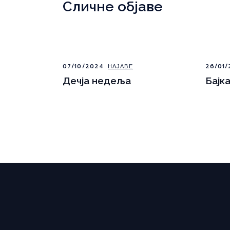
Сличне објаве
07/10/2024
НАЈАВЕ
26/01/
Дечја недеља
Бајк