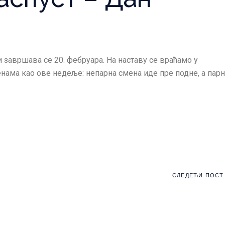
 завршава се 20. фебруара. На наставу се враћамо у
нама као ове недеље: непарна смена иде пре подне, а парн
СЛЕДЕЋИ ПОСТ