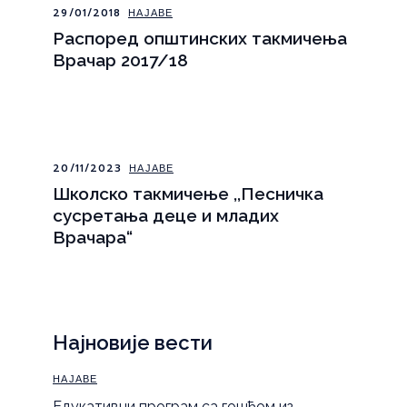
29/01/2018
НАЈАВЕ
Распоред општинских такмичења
Врачар 2017/18
20/11/2023
НАЈАВЕ
Школско такмичење ,,Песничка
сусретања деце и младих
Врачара“
Најновије вести
НАЈАВЕ
Eдукативни програм са гошћом из