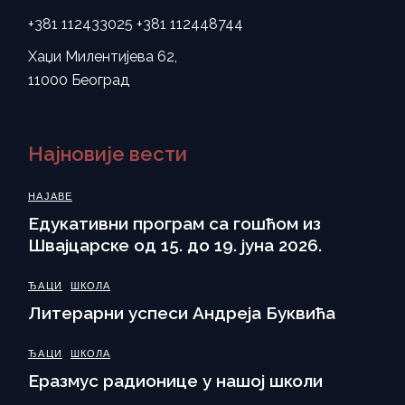
+381 112433025
+381 112448744
Хаџи Милентијева 62,
11000 Београд
Најновије вести
НАЈАВЕ
Eдукативни програм са гошћом из
Швајцарске од 15. до 19. јуна 2026.
ЂАЦИ
ШКОЛА
Литерарни успеси Андреја Буквића
ЂАЦИ
ШКОЛА
Еразмус радионице у нашој школи