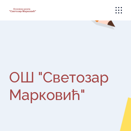
Skip
to
the
content
ОШ "Светозар
Марковић"