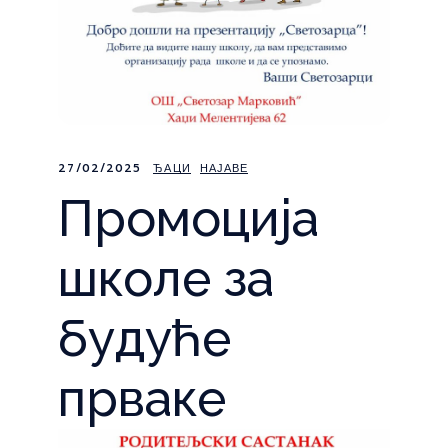
27/02/2025
ЂАЦИ
НАЈАВЕ
Промоција
школе за
будуће
прваке