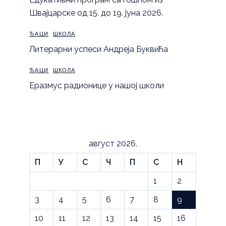
Швајцарске од 15. до 19. јуна 2026.
ЂАЦИ
ШКОЛА
Литерарни успеси Андреја Буквића
ЂАЦИ
ШКОЛА
Еразмус радионице у нашој школи
август 2026.
П
У
С
Ч
П
С
Н
1
2
3
4
5
6
7
8
9
10
11
12
13
14
15
16