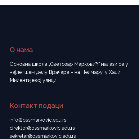
О нама
Основна школа „Светозар Марковић” налази се у
најлепшем делу Врачара – на Неимару, у Хаџи
Милентијевој улици
Контакт подаци
info@ossmarkovic.edu.rs
direktor@ossmarkovic.edu.rs
sekretar@ossmarkovic.edu.rs