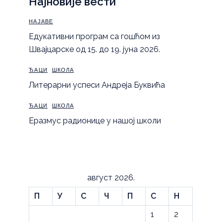
Најновије вести
НАЈАВЕ
Eдукативни програм са гошћом из
Швајцарске од 15. до 19. јуна 2026.
ЂАЦИ
ШКОЛА
Литерарни успеси Андреја Буквића
ЂАЦИ
ШКОЛА
Еразмус радионице у нашој школи
август 2026.
П
У
С
Ч
П
С
Н
1
2