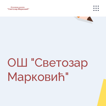
Skip
to
the
content
ОШ "Светозар
Марковић"