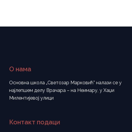
О нама
Основна школа „Светозар Марковић” налази се у
најлепшем делу Врачара – на Неимару, у Хаџи
Милентијевој улици
Контакт подаци