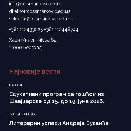
info@ossmarkovic.edu.rs
direktor@ossmarkovic.edu.rs
sekretar@ossmarkovic.edu.rs
+381 112433025
+381 112448744
Хаџи Милентијева 62,
11000 Београд
Најновије вести
НАЈАВЕ
Eдукативни програм са гошћом из
Швајцарске од 15. до 19. јуна 2026.
ЂАЦИ
ШКОЛА
Литерарни успеси Андреја Буквића