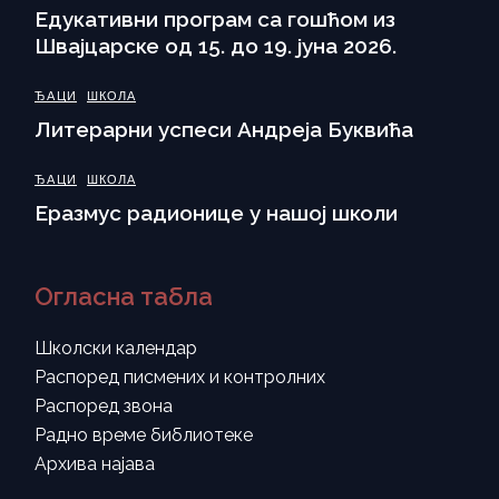
Eдукативни програм са гошћом из
Швајцарске од 15. до 19. јуна 2026.
ЂАЦИ
ШКОЛА
Литерарни успеси Андреја Буквића
ЂАЦИ
ШКОЛА
Еразмус радионице у нашој школи
Огласна табла
Школски календар
Распоред писмених и контролних
Распоред звона
Радно време библиотеке
Архива најава