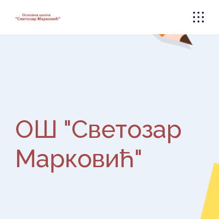
Skip
to
the
content
ОШ "Светозар
Марковић"