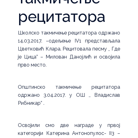
рецитатора
Школско такмичење рецитатора одржано
14.03.2017. –одељење IV1 представљала
Цветковић Клара. Рецитовала песму ,, Где
је Цица” – Милован Данојлић и освојила
прво место.
Општинско такмичење рецитатора
одржано 3.04.2017. у ОШ ,, Владислав
Рибникар” .
Освојили смо две награде у првој
категорији Катерина Антонопулос- II3 –