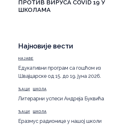
ПРОТИВ ВИРУСА COVID 19 У
ШКОЛАМА
Најновије вести
НАЈАВЕ
Eдукативни програм са гошћом из
Швајцарске од 15. до 19. јуна 2026.
ЂАЦИ
ШКОЛА
Литерарни успеси Андреја Буквића
ЂАЦИ
ШКОЛА
Еразмус радионице у нашој школи