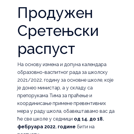
Продужен
Сретењски
распуст
На основу измена и допуна календара
образовно-васпитног рада за школску
2021/2022. годину за основне школе, које
је донео министар, а у складу са
препорукама Тима за праћење и
координисање примене превентивних
мера у раду школа, обавештавамо вас да
ће све школе у седмици
од 14. до 18.
фебруара 2022.
године
бити на