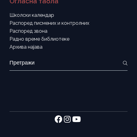
Огласна табла
Школски календар
Распоред писмених и контролних
Распоред звона
Радно време библиотеке
Архива најава
Search
for: