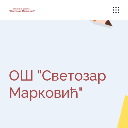
Skip
to
the
content
ОШ "Светозар
Марковић"