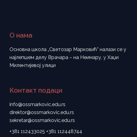
О нама
Основна школа „Светозар Марковић” налази се у
најлепшем делу Врачара – на Неимару, у Хаџи
Милентијевој улици
Контакт подаци
info@ossmarkovic.edu.rs
direktor@ossmarkovic.edu.rs
sekretar@ossmarkovic.edu.rs
+381 112433025
+381 112448744