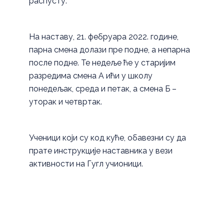
распусту.
На наставу, 21. фебруара 2022. године,
парна смена долази пре подне, а непарна
после подне. Те недеље ће у старијим
разредима смена А ићи у школу
понедељак, среда и петак, а смена Б –
уторак и четвртак.
Ученици који су код куће, обавезни су да
прате инструкције наставника у вези
активности на Гугл учионици.