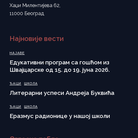
Хаџи Милентијева 62,
11000 Београд
Најновије вести
НАЈАВЕ
Eдукативни програм са гошћом из
Швајцарске од 15. до 19. јуна 2026.
ЂАЦИ
ШКОЛА
Литерарни успеси Андреја Буквића
ЂАЦИ
ШКОЛА
Еразмус радионице у нашој школи