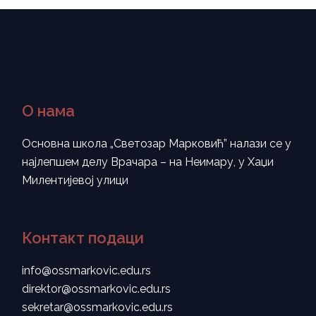
О нама
Основна школа „Светозар Марковић” налази се у
најлепшем делу Врачара – на Неимару, у Хаџи
Милентијевој улици
Контакт подаци
info@ossmarkovic.edu.rs
direktor@ossmarkovic.edu.rs
sekretar@ossmarkovic.edu.rs