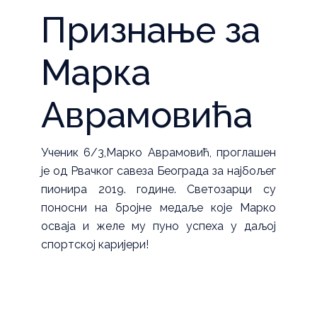
Признање за
Марка
Аврамовића
Ученик 6/3,Марко Аврамовић, проглашен
је од Рвачког савеза Београда за најбољег
пионира 2019. године. Светозарци су
поносни на бројне медаље које Марко
осваја и желе му пуно успеха у даљој
спортској каријери!