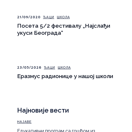
21/09/2020
ЂАЦИ
ШКОЛА
Посета 5/2 фестивалу „Најслађи
укуси Београда“
23/05/2026
ЂАЦИ
ШКОЛА
Еразмус радионице у нашој школи
Најновије вести
НАЈАВЕ
Eдукативни програм са гошћом из