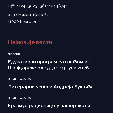
+381 112433025
+381 112448744
Хаџи Милентијева 62,
11000 Београд
Најновије вести
НАЈАВЕ
Eдукативни програм са гошћом из
Швајцарске од 15. до 19. јуна 2026.
ЂАЦИ
ШКОЛА
Литерарни успеси Андреја Буквића
ЂАЦИ
ШКОЛА
Еразмус радионице у нашој школи