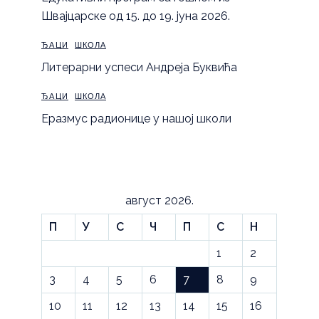
Швајцарске од 15. до 19. јуна 2026.
ЂАЦИ
ШКОЛА
Литерарни успеси Андреја Буквића
ЂАЦИ
ШКОЛА
Еразмус радионице у нашој школи
август 2026.
П
У
С
Ч
П
С
Н
1
2
3
4
5
6
7
8
9
10
11
12
13
14
15
16