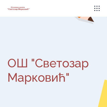
Skip
to
the
content
ОШ "Светозар
Марковић"