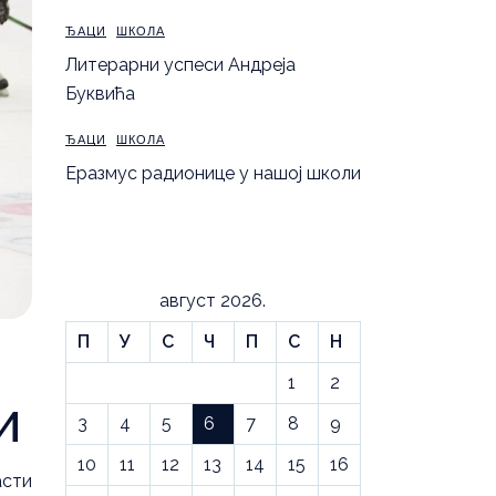
ЂАЦИ
ШКОЛА
Литерарни успеси Андреја
Буквића
ЂАЦИ
ШКОЛА
Еразмус радионице у нашој школи
август 2026.
П
У
С
Ч
П
С
Н
1
2
и
3
4
5
6
7
8
9
10
11
12
13
14
15
16
сти