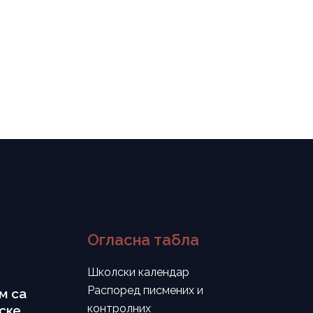
Огласна табла
Школски календар
Распоред писмених и
м са
контролних
ске