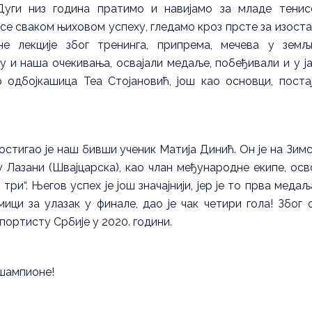
Дуги низ година пратимо и навијамо за младе тенис
 се сваком њиховом успеху, гледамо кроз прсте за изоста
не лекције због тренинга, припрема, мечева у зем
у и наша очекивања, освајали медаље, побеђивали и у ј
р одбојкашица Теа Стојановић, још као основци, поста
постигао је наш бивши ученик Матија Динић. Он је на Зим
Лазани (Швајцарска), као члан међународне екипе, осв
ри“. Његов успех је још значајнији, јер је то прва медаљ
ици за улазак у финале, дао је чак четири гола! Због 
спортисту Србије у 2020. години.
 шампионе!