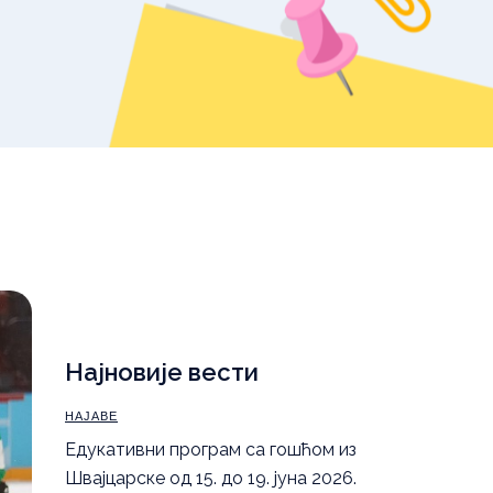
уџбеника – школска
2025/26.
,
Правила понашања
а
Најновије вести
НАЈАВЕ
Eдукативни програм са гошћом из
Швајцарске од 15. до 19. јуна 2026.