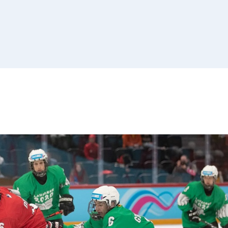
Списак 
контролних
Отворена врата, допунске
додатне наставе и секциј