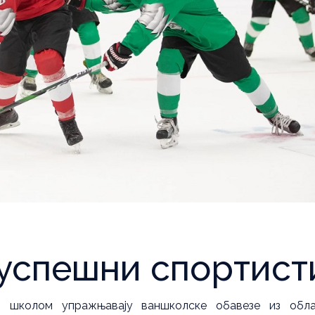
 успешни спортист
м школом упражњавају ваншколске обавезе из обла