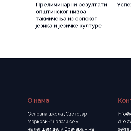
Прелиминарни резултати
Успе
општинског нивоа
такмичења из српског
језика и језичке културе
О нама
Кон
Основна школа „Светозар
info@
Марковић” налази се у
direk
најлепшем делу Врачара – на
sekre