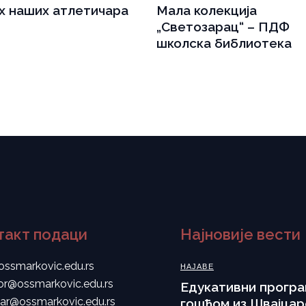
х наших атлетичара
Мала колекција
„Светозарац“ – ПДФ
школска библиотека
такт подаци
Најновије вести
ossmarkovic.edu.rs
НАЈАВЕ
tor@ossmarkovic.edu.rs
Eдукативни програ
tar@ossmarkovic.edu.rs
гошћом из Швајцар