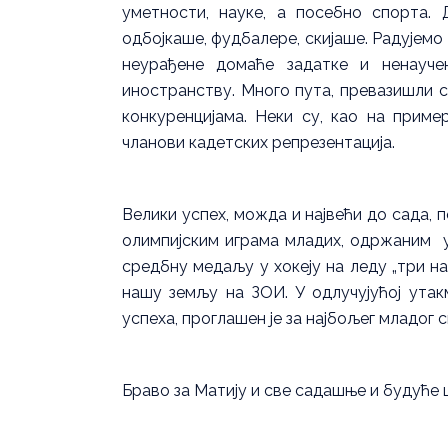
уметности, науке, а посебно спорта. 
одбојкаше, фудбалере, скијаше. Радујемо
неурађене домаће задатке и ненауче
иностранству. Много пута, превазишли с
конкуренцијама. Неки су, као на приме
чланови кадетских репрезентација.
Велики успех, можда и највећи до сада, 
олимпијским играма младих, одржаним у 
средбну медаљу у хокеју на леду „три на т
нашу земљу на ЗОИ. У одлучујућој утакм
успеха, проглашен је за најбољег младог 
Браво за Матију и све садашње и будуће