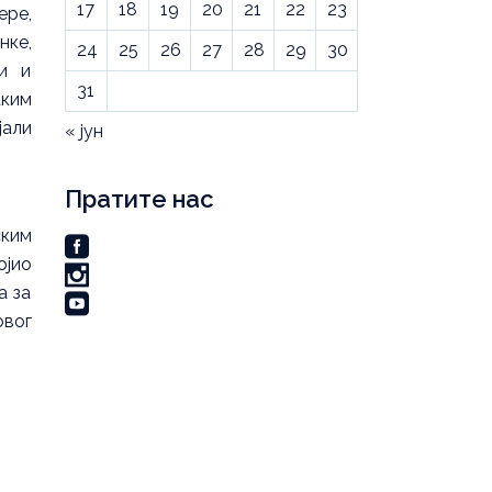
17
18
19
20
21
22
23
ере,
нке,
24
25
26
27
28
29
30
љи и
31
аким
јали
« јун
Пратите нас
ским
ојио
а за
овог