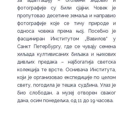
за адаптацију – огољени зидови) и
фотографије су били сјајни. Човек је
пропутовао десетине земаља и направио
фотографије које се тичу природе и
односа човека према њој. Посебно је
фасциниран Институтом „Вавилов“ у
Санкт Петербургу, где се чувају семена
хиљада култивисаних биљака и њихових
дивљих предака – најбогатија светска
колекција те врсте. Оснивача Института,
који је организовао експедиције по целом
свету, погодила је тешка судбина. Улаз је
био слободан, а музеј отворен сваког
дана, осим понедељка, од 11 до 19 часова.