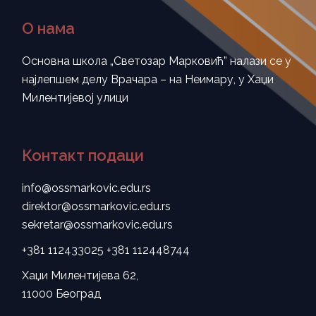
О нама
Основна школа „Светозар Марковић” налази се у
најлепшем делу Врачара – на Неимару, у Хаџи
Милентијевој улици
Контакт подаци
info@ossmarkovic.edu.rs
direktor@ossmarkovic.edu.rs
sekretar@ossmarkovic.edu.rs
+381 112433025
+381 112448744
Хаџи Милентијева 62,
11000 Београд