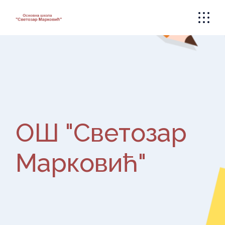
Skip
to
the
content
ОШ "Светозар
Марковић"