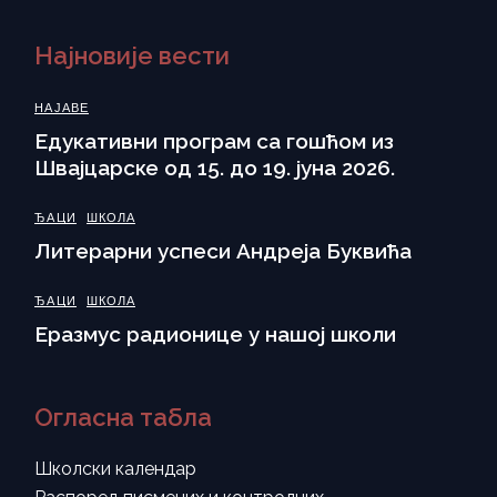
Најновије вести
НАЈАВЕ
Eдукативни програм са гошћом из
Швајцарске од 15. до 19. јуна 2026.
ЂАЦИ
ШКОЛА
Литерарни успеси Андреја Буквића
ЂАЦИ
ШКОЛА
Еразмус радионице у нашој школи
Огласна табла
Школски календар