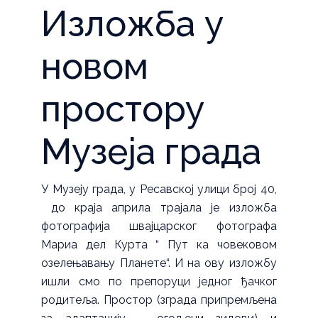
Изложба у
новом
простору
Музеја града
У Музеју града, у Ресавској улици број 40,
до краја априла трајала је изложба
фотографија швајцарског фотографа
Мариа дел Курта “ Пут ка човековом
озелењавању Планете“. И на ову изложбу
ишли смо по препоруци једног ђачког
родитеља. Простор (зграда припремљена