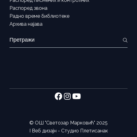
Распоред писмених и контролних
Распоред звона
Радно време библиотеке
Архива најава
Search
for:
©
ОШ "Светозар Марковић"
2025
I Веб дизајн -
Студио Плетисанак