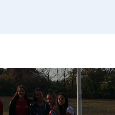
Списак 
контролних
Отворена врата, допунске
додатне наставе и секциј