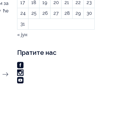
17
18
19
20
21
22
23
м за
у ће
24
25
26
27
28
29
30
31
« јун
Пратите нас