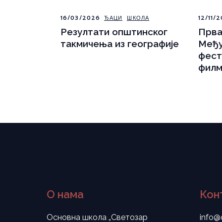
16/03/2026
ЂАЦИ
ШКОЛА
12/11/2
Резултати општинског
Прва
такмичења из географије
Међ
фест
филм
О нама
Кон
Основна школа „Светозар
info@