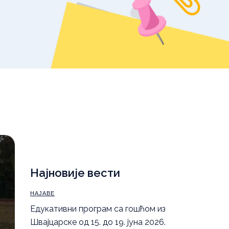
уџбеника – школска
2025/26.
,
Правила понашања
а
Најновије вести
НАЈАВЕ
Eдукативни програм са гошћом из
Швајцарске од 15. до 19. јуна 2026.