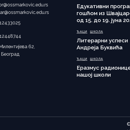
tor@ossmarkovic.edu.rs
Eдукативни програ
tar@ossmarkovic.edu.rs
гошћом из Швајцар
од 15. до 19. јуна 20
112433025
ЂАЦИ
ШКОЛА
112448744
Литерарни успеси
Милентијева 62,
Андреја Буквића
 Београд
ЂАЦИ
ШКОЛА
Еразмус радионице
нашој школи