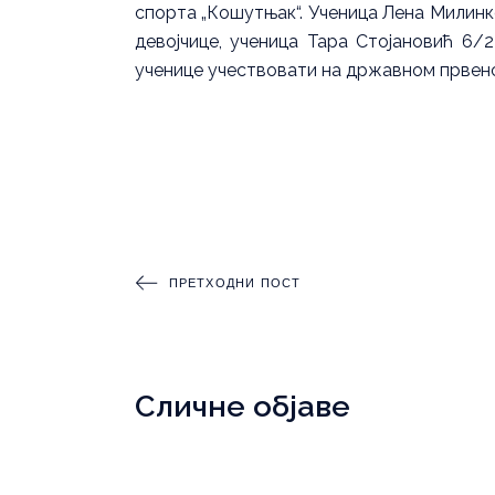
спорта „Кошутњак“. Ученица Лена Милинко
девојчице, ученица Тара Стојановић 6/2
ученице учествовати на државном првен
ПРЕТХОДНИ ПОСТ
Сличне објаве