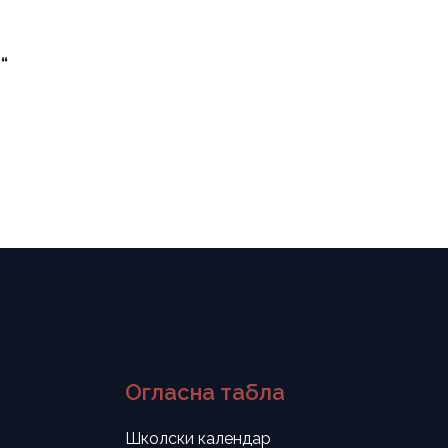
“
Огласна табла
Школски календар