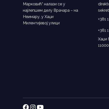
Марковић” налази се у
direk
најлепшем делу Врачара – на
sekre
Неимару, у Хаџи
+381 
Милентијевој улици
+381 
Хаџи 
11000