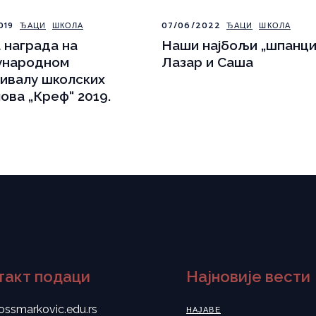
019
ЂАЦИ
ШКОЛА
07/06/2022
ЂАЦИ
ШКОЛА
 награда на
Наши најбољи „шпанци
ународном
Лазар и Саша
ивалу школских
ова „Креф“ 2019.
такт подаци
Најновије вести
ossmarkovic.edu.rs
НАЈАВЕ