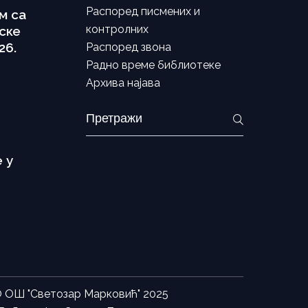
Распоред писмених и
м са
контролних
ске
26.
Распоред звона
Радно време библиотеке
Архива најава
Search
for:
 у
©
ОШ "Светозар Марковић"
2025