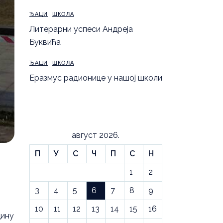
ЂАЦИ
ШКОЛА
Литерарни успеси Андреја
Буквића
ЂАЦИ
ШКОЛА
Еразмус радионице у нашој школи
август 2026.
П
У
С
Ч
П
С
Н
1
2
3
4
5
6
7
8
9
10
11
12
13
14
15
16
цину