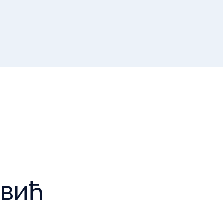
Списак 
контролних
Отворена врата, допунске
додатне наставе и секциј
вић