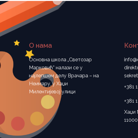
О нама
Кон
Основна школа „Светозар
info@
Марковић” налази се у
direk
најлепшем делу Врачара – на
sekre
Неимару, у Хаџи
+381 
Милентијевој улици
+381 
Хаџи 
11000