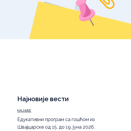
уџбеника – школска
2025/26.
,
Правила понашања
а
Најновије вести
НАЈАВЕ
Eдукативни програм са гошћом из
Швајцарске од 15. до 19. јуна 2026.