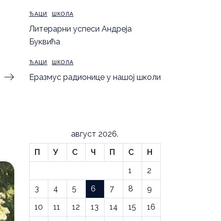
ЂАЦИ
ШКОЛА
Литерарни успеси Андреја
Буквића
ЂАЦИ
ШКОЛА
Еразмус радионице у нашој школи
август 2026.
П
У
С
Ч
П
С
Н
1
2
3
4
5
6
7
8
9
10
11
12
13
14
15
16