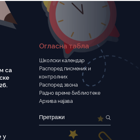
Огласна табла
Школски календар
Распоред писмених и
м са
контролних
ске
26.
Распоред звона
Радно време библиотеке
Архива најава
Search
for:
 у