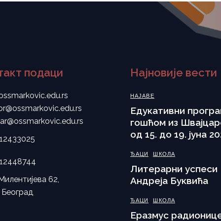
такт подаци
Најновије вести
ossmarkovic.edu.rs
НАЈАВЕ
tor@ossmarkovic.edu.rs
Eдукативни програ
tar@ossmarkovic.edu.rs
гошћом из Швајцар
од 15. до 19. јуна 20
112433025
ЂАЦИ
ШКОЛА
112448744
Литерарни успеси
Милентијева 62,
Андреја Буквића
 Београд
ЂАЦИ
ШКОЛА
Еразмус радионице