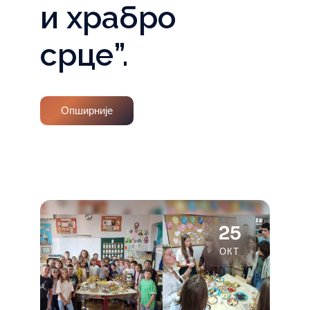
и храбро
срце”.
Опширније
25
ОКТ