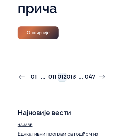
прича
Опширније
Пагинација
01
…
011
012
013
…
047
чланака
Најновије вести
НАЈАВЕ
Eдукативни програм са гошћом из