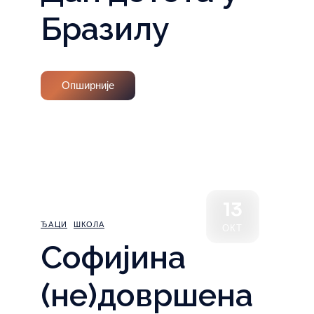
Бразилу
Опширније
13
ЂАЦИ
ШКОЛА
ОКТ
Софијина
(не)довршена