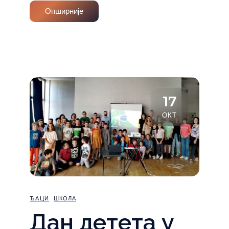
Опширније
17
ОКТ
ЂАЦИ
ШКОЛА
Дан детета у