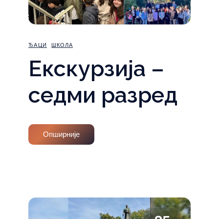
ЂАЦИ
ШКОЛА
Екскурзија –
седми разред
Опширније