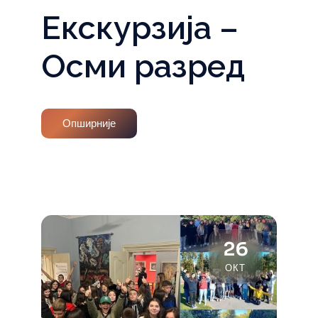
Екскурзија –
Осми разред
Опширније
26
ОКТ