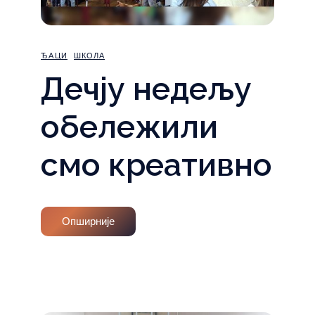
ЂАЦИ
ШКОЛА
Дечју недељу
обележили
смо креативно
Опширније