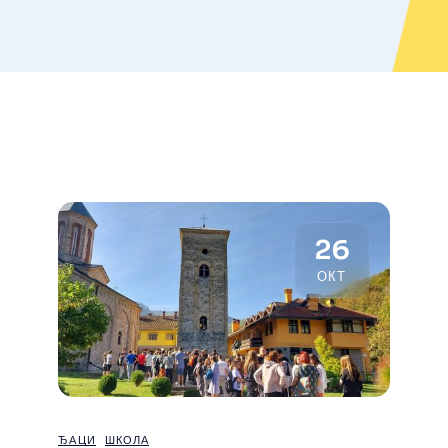
26
ОКТ
ЂАЦИ
ШКОЛА