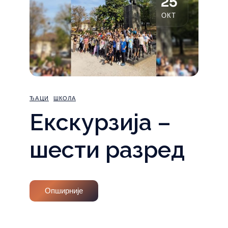
25
ОКТ
ЂАЦИ
ШКОЛА
Екскурзија –
шести разред
Опширније