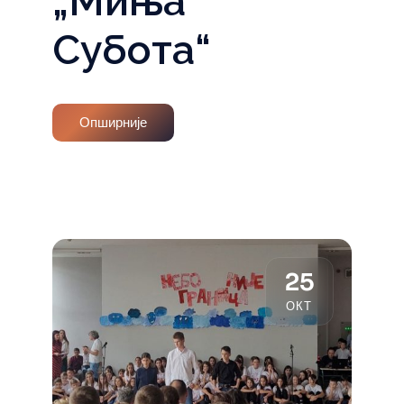
„Миња
Субота“
Опширније
25
ОКТ