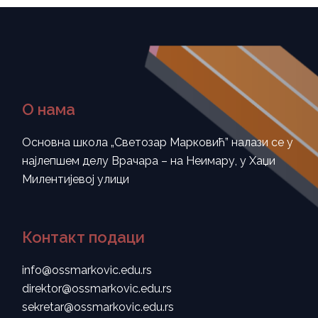
О нама
Основна школа „Светозар Марковић” налази се у
најлепшем делу Врачара – на Неимару, у Хаџи
Милентијевој улици
Контакт подаци
info@ossmarkovic.edu.rs
direktor@ossmarkovic.edu.rs
sekretar@ossmarkovic.edu.rs