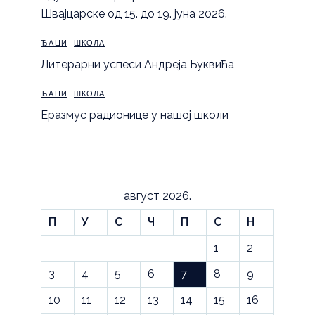
Швајцарске од 15. до 19. јуна 2026.
ЂАЦИ
ШКОЛА
Литерарни успеси Андреја Буквића
ЂАЦИ
ШКОЛА
Еразмус радионице у нашој школи
август 2026.
П
У
С
Ч
П
С
Н
1
2
3
4
5
6
7
8
9
10
11
12
13
14
15
16