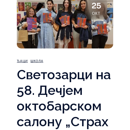
25
ОКТ
ЂАЦИ
ШКОЛА
Светозарци на
58. Дечјем
октобарском
салону „Страх