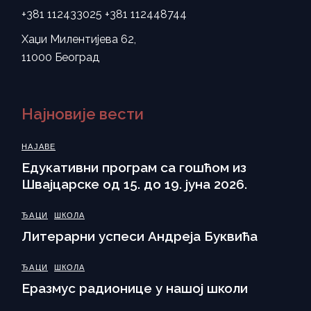
+381 112433025
+381 112448744
Хаџи Милентијева 62,
11000 Београд
Најновије вести
НАЈАВЕ
Eдукативни програм са гошћом из
Швајцарске од 15. до 19. јуна 2026.
ЂАЦИ
ШКОЛА
Литерарни успеси Андреја Буквића
ЂАЦИ
ШКОЛА
Еразмус радионице у нашој школи