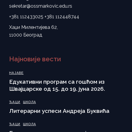
sekretar@ossmarkovic.edu.rs
+381 112433025
+381 112448744
Хаџи Милентијева 62,
11000 Београд
Најновије вести
НАЈАВЕ
Eдукативни програм са гошћом из
Швајцарске од 15. до 19. јуна 2026.
ЂАЦИ
ШКОЛА
Литерарни успеси Андреја Буквића
ЂАЦИ
ШКОЛА