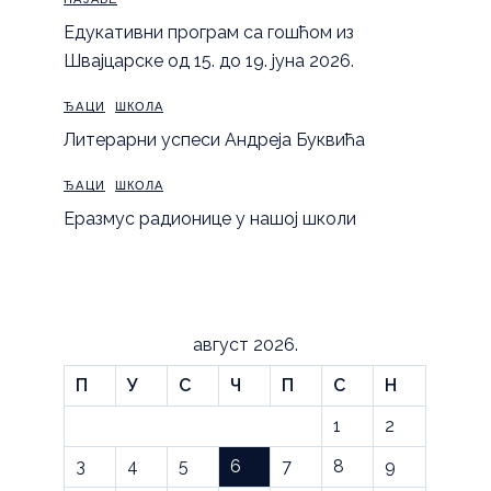
Eдукативни програм са гошћом из
Швајцарске од 15. до 19. јуна 2026.
ЂАЦИ
ШКОЛА
Литерарни успеси Андреја Буквића
ЂАЦИ
ШКОЛА
Еразмус радионице у нашој школи
август 2026.
П
У
С
Ч
П
С
Н
1
2
3
4
5
6
7
8
9