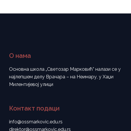
О нама
Основна школа „Светозар Марковић” налази се у
најлепшем делу Врачара – на Неимару, у Хаџи
Милентијевој улици
Контакт подаци
info@ossmarkovic.edu.rs
direktor@ossmarkovic.edu.rs