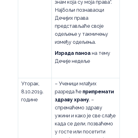
знам која су моја права“.
Најбољи познаваоци
Дечијих права
представљаће своје
одељење у такмичењу
између одељења.
Израда паноа
на тему
Дечије недеље
Уторак,
– Ученици млађих
8.10.2019.
разреда ће
припремати
године
здраву
храну
. –
спремаћемо здраву
ужини и како је све слађе
када се дели, позваћемо
у госте или посетити