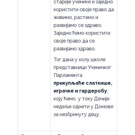
старије ученике и заједно
користити своје право да
живимо, растемо и
развијамо се здраво.
Заједно ћемо користити
своје право да се
развијамо здраво.
Тог дана у холу школе
представници Ученичког
Парламента
прикупљаће слаткише,
играчке и гардеробу
,
коју ћемо у току Дечије
недеље однети у Домове
за незбринуту децу.