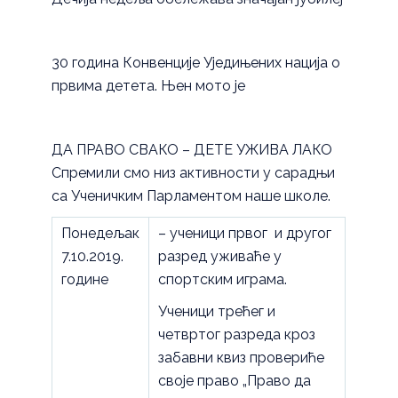
30 година Конвенције Уједињених нација о
првима детета. Њен мото је
ДА ПРАВО СВАКО – ДЕТЕ УЖИВА ЛАКО
Спремили смо низ активности у сарадњи
са Ученичким Парламентом наше школе.
Понедељак
– ученици првог и другог
7.10.2019.
разред уживаће у
године
спортским играма.
Ученици трећег и
четвртог разреда кроз
забавни квиз провериће
своје право „Право да