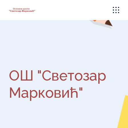
Skip
to
the
content
ОШ "Светозар
Марковић"