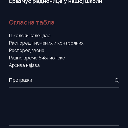
Еразмус радионице у нашој школи
Огласна табла
Школски календар
Распоред писмених и контролних
Распоред звона
Радно време библиотеке
Архива најава
Search
for: