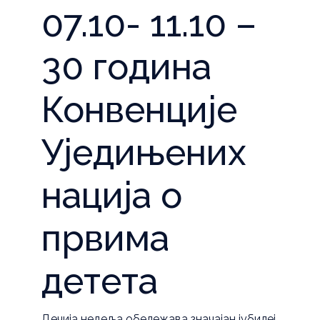
07.10- 11.10 –
30 година
Конвенције
Уједињених
нација о
првима
детета
Дечија недеља обележава значајан јубилеј