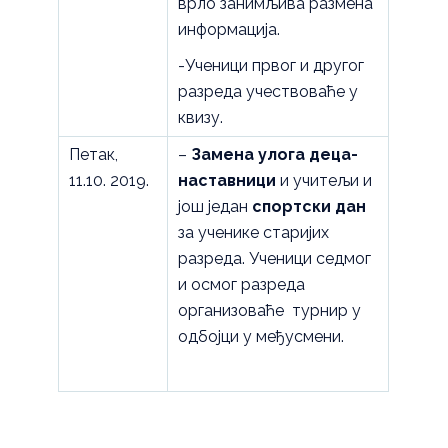
врло занимљива размена
информација.
-Ученици првог и другог
разреда учествоваће у
квизу.
Петак,
–
Замена улога деца-
11.10. 2019.
наставници
и учитељи и
још један
спортски дан
за ученике старијих
разреда. Ученици седмог
и осмог разреда
организоваће турнир у
одбојци у међусмени.