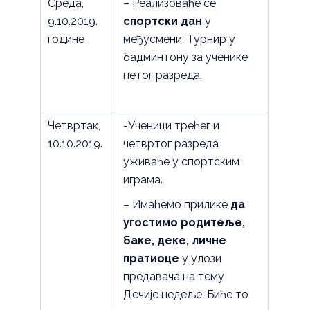
Среда,
– Реализоваће се
9.10.2019.
спортски дан
у
године
међусмени. Турнир у
бадминтону за ученике
петог разреда.
Четвртак,
-Ученици трећег и
10.10.2019.
четвртог разреда
уживаће у спортским
играма.
– Имаћемо прилике
да
угостимо родитеље,
баке, деке, личне
пратиоце
у улози
предавача на тему
Дечије недеље. Биће то