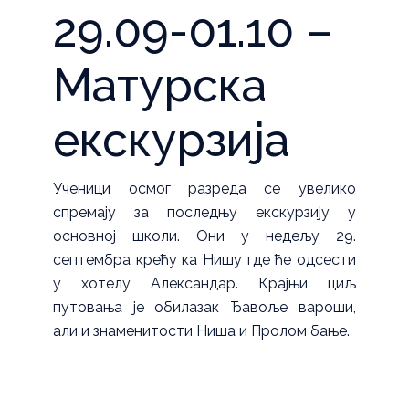
29.09-01.10 –
Матурска
екскурзија
Ученици осмог разреда се увелико
спремају за последњу екскурзију у
основној школи. Они у недељу 29.
септембра крећу ка Нишу где ће одсести
у хотелу Александар. Крајњи циљ
путовања је обилазак Ђавоље вароши,
али и знаменитости Ниша и Пролом бање.