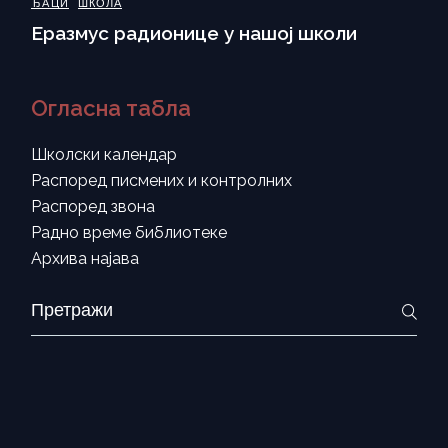
ЂАЦИ
ШКОЛА
Еразмус радионице у нашој школи
Огласна табла
Школски календар
Распоред писмених и контролних
Распоред звона
Радно време библиотеке
Архива најава
Search
for: