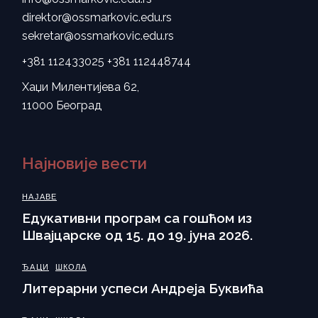
direktor@ossmarkovic.edu.rs
sekretar@ossmarkovic.edu.rs
+381 112433025
+381 112448744
Хаџи Милентијева 62,
11000 Београд
Најновије вести
НАЈАВЕ
Eдукативни програм са гошћом из
Швајцарске од 15. до 19. јуна 2026.
ЂАЦИ
ШКОЛА
Литерарни успеси Андреја Буквића