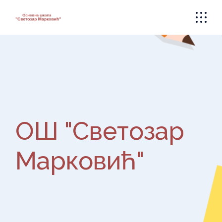
Skip
to
the
content
ОШ "Светозар
Марковић"