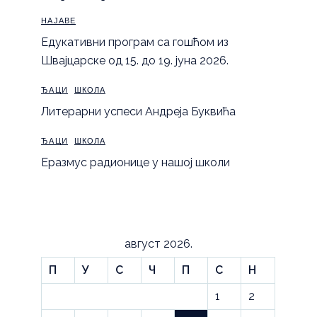
НАЈАВЕ
Eдукативни програм са гошћом из
Швајцарске од 15. до 19. јуна 2026.
ЂАЦИ
ШКОЛА
Литерарни успеси Андреја Буквића
ЂАЦИ
ШКОЛА
Еразмус радионице у нашој школи
август 2026.
П
У
С
Ч
П
С
Н
1
2