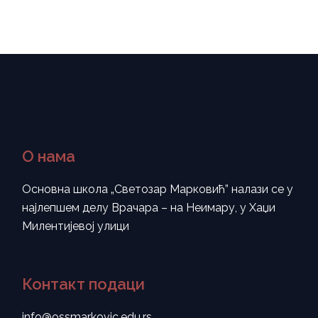
О нама
Основна школа „Светозар Марковић” налази се у
најлепшем делу Врачара – на Неимару, у Хаџи
Милентијевој улици
Контакт подаци
info@ossmarkovic.edu.rs