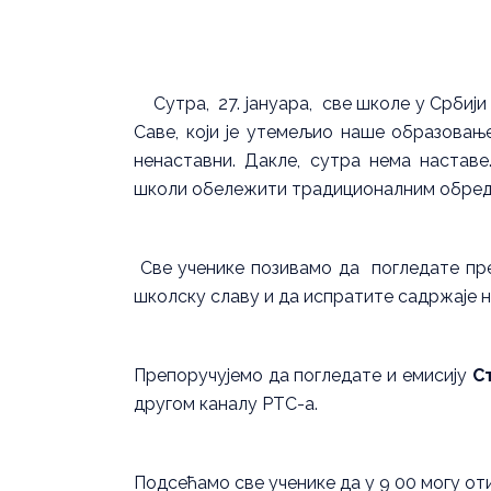
Сутра, 27. јануара, све школе у Србији
Саве, који је утемељио наше образовање
ненаставни. Дакле, сутра нема настав
школи обележити традиционалним обредо
Све ученике позивамо да погледате пр
школску славу и да испратите садржаје н
Препоручујемо да погледате и емисију
С
другом каналу РТС-а.
Подсећамо све ученике да у 9 00 могу от