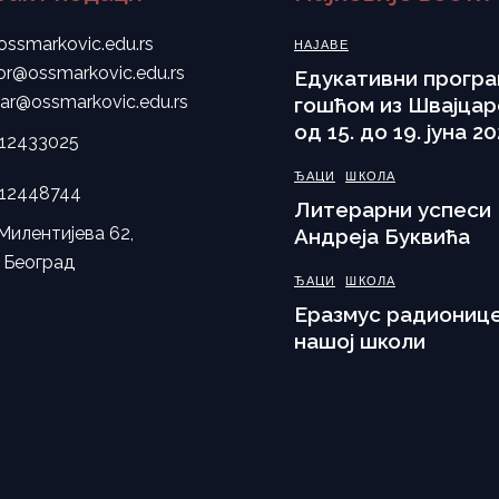
ossmarkovic.edu.rs
НАЈАВЕ
tor@ossmarkovic.edu.rs
Eдукативни програ
tar@ossmarkovic.edu.rs
гошћом из Швајцар
од 15. до 19. јуна 20
112433025
ЂАЦИ
ШКОЛА
112448744
Литерарни успеси
Милентијева 62,
Андреја Буквића
 Београд
ЂАЦИ
ШКОЛА
Еразмус радионице
нашој школи