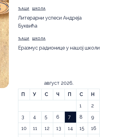
ЂАЦИ
ШКОЛА
Литерарни успеси Андреја
Буквића
ЂАЦИ
ШКОЛА
Еразмус радионице у нашој школи
август 2026.
П
У
С
Ч
П
С
Н
1
2
3
4
5
6
7
8
9
10
11
12
13
14
15
16