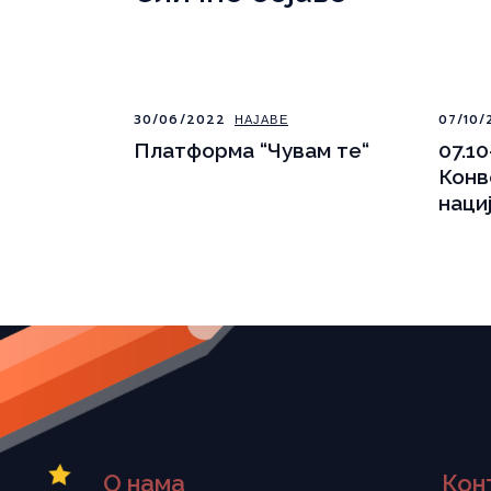
30/06/2022
НАЈАВЕ
07/10/
Платформа “Чувам те“
07.10
Конв
наци
О нама
Кон