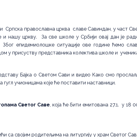
 и Српска православна црква славе Савиндан, у част Св
 и нашу цркву. За све школе у Србији овај дан је рад
е. Због епидемиолошке ситуације ове године ћемо сла
м у присуству представника колектива школе и ученик
едставу Бајка о Светом Сави и видео Како смо просла
а гугл учионицама које ће поставити наставници.
топама Светог Саве
, која ће бити емитована 27.1. у 18 0
ићи са својим родитељима на литургију у храм Светог Сав