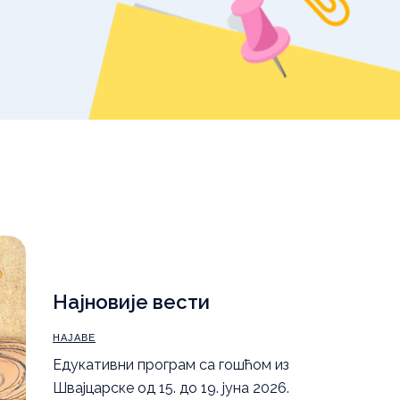
уџбеника – школска
2025/26.
,
Правила понашања
а
Најновије вести
НАЈАВЕ
Eдукативни програм са гошћом из
Швајцарске од 15. до 19. јуна 2026.