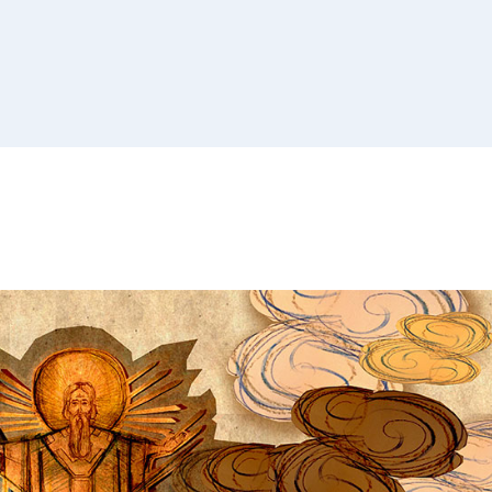
Списак 
контролних
Отворена врата, допунске
додатне наставе и секциј