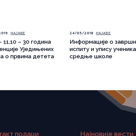
2019
НАЈАВЕ
24/05/2018
НАЈАВЕ
- 11.10 – 30 година
Информације о заврш
енције Уједињених
испиту и упису ученика
ја о првима детета
средње школе
такт подаци
Најновије вести