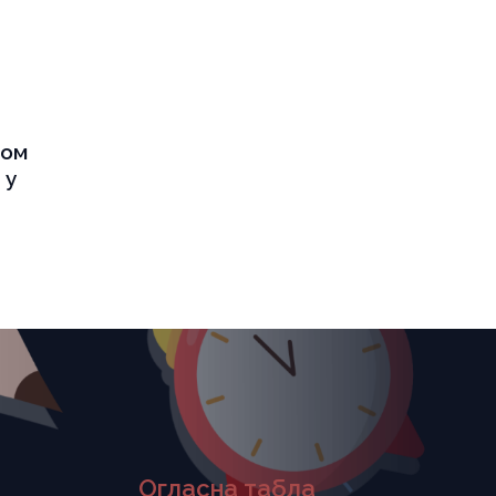
ном
 у
Огласна табла