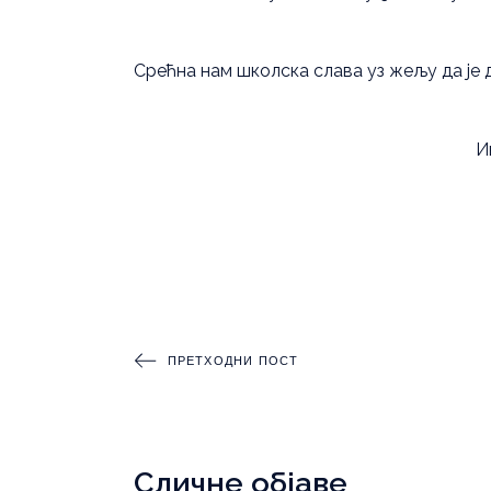
Срећна нам школска слава уз жељу да је 
Ивана Оролицки 
ПРЕТХОДНИ ПОСТ
Сличне објаве