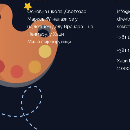
Основна школа „Светозар
info@
Марковић” налази се у
direk
најлепшем делу Врачара – на
sekre
Неимару, у Хаџи
+381 
Милентијевој улици
+381 
Хаџи 
11000