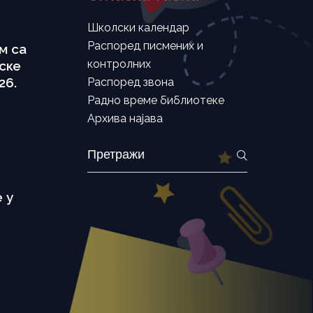
Школски календар
Распоред писмених и
м са
контролних
ске
26.
Распоред звона
Радно време библиотеке
Архива најава
Search
for:
 у