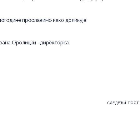
догодине прославимо како доликује!
–директорка
СЛЕДЕЋИ ПОСТ