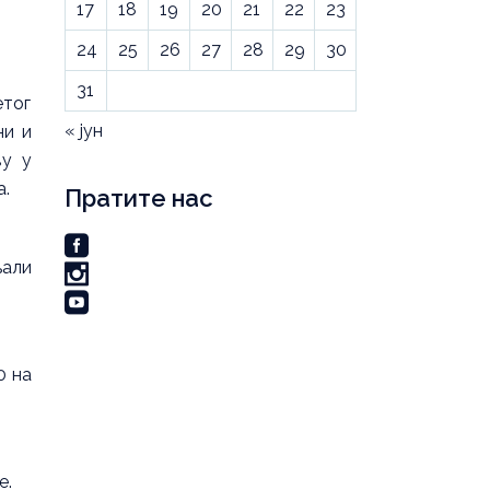
17
18
19
20
21
22
23
24
25
26
27
28
29
30
31
етог
« јун
ни и
ву у
а.
Пратите нас
љали
0 на
е.