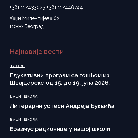
+381 112433025
+381 112448744
Хаџи Милентијева 62,
11000 Београд
Најновије вести
НАЈАВЕ
Eдукативни програм са гошћом из
Швајцарске од 15. до 19. јуна 2026.
ЂАЦИ
ШКОЛА
Литерарни успеси Андреја Буквића
ЂАЦИ
ШКОЛА
Еразмус радионице у нашој школи