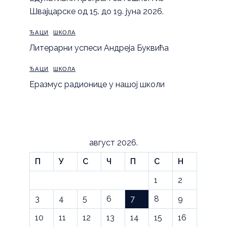
Швајцарске од 15. до 19. јуна 2026.
ЂАЦИ
ШКОЛА
Литерарни успеси Андреја Буквића
ЂАЦИ
ШКОЛА
Еразмус радионице у нашој школи
август 2026.
П
У
С
Ч
П
С
Н
1
2
3
4
5
6
7
8
9
10
11
12
13
14
15
16