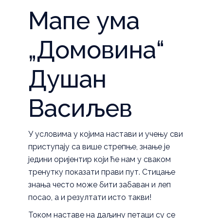
Мапе ума
„Домовина“
Душан
Васиљев
У условима у којима настави и учењу сви
приступају са више стрепње, знање је
једини оријентир који ће нам у сваком
тренутку показати прави пут. Стицање
знања често може бити забаван и леп
посао, а и резултати исто такви!
Током наставе на даљину петаци су се