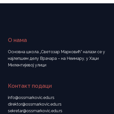
О нама
Основна школа „Светозар Марковић” налази се у
најлепшем делу Врачара – на Неимару, у Хаџи
Милентијевој улици
Контакт подаци
info@ossmarkovic.edu.rs
direktor@ossmarkovic.edu.rs
sekretar@ossmarkovic.edu.rs