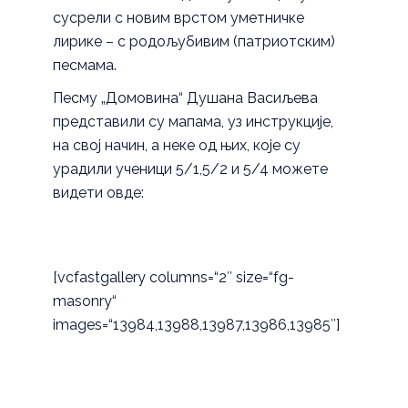
сусрели с новим врстом уметничке
лирике – с родољубивим (патриотским)
песмама.
Песму „Домовина“ Душана Васиљева
представили су мапама, уз инструкције,
на свој начин, а неке од њих, које су
урадили ученици 5/1,5/2 и 5/4 можете
видети овде:
[vcfastgallery columns=“2″ size=“fg-
masonry“
images=“13984,13988,13987,13986,13985″]