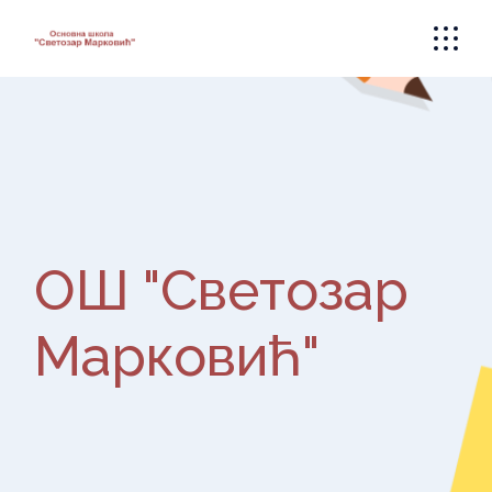
Skip
to
the
content
ОШ "Светозар
Марковић"