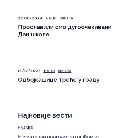
22/10/2024
ЂАЦИ
ШКОЛА
Прославили смо дугоочекивани
Дан школе
13/12/2023
ЂАЦИ
ШКОЛА
Одбојкашице треће у граду
Најновије вести
НАЈАВЕ
Eдукативни програм са гошћом из