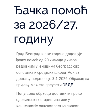
Ђачка помоћ
за 2026/27.
годину
Град Београд и ове године додељује
ђачку помоћ од 20 хиљада динара
редовним ученицима београдских
основних и средњих школа. Рок за
доставу података је 3.4. 2026. Образац за
пријаву можете преузети
ОВДЕ
Попуњене обрасце доставити преко
одељењских старешина или у
канцеларију рачуноводства сваког