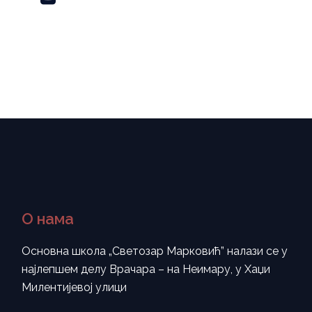
О нама
Основна школа „Светозар Марковић” налази се у
најлепшем делу Врачара – на Неимару, у Хаџи
Милентијевој улици