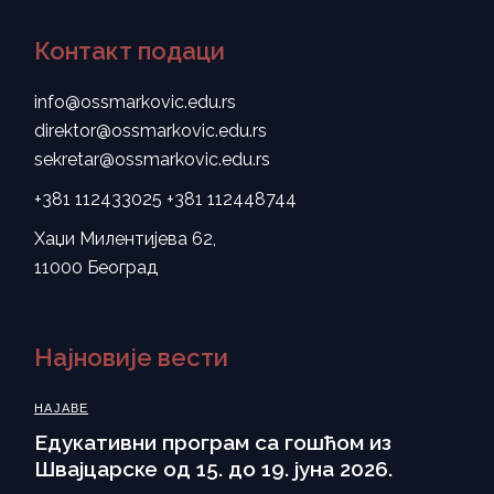
Контакт подаци
info@ossmarkovic.edu.rs
direktor@ossmarkovic.edu.rs
sekretar@ossmarkovic.edu.rs
+381 112433025
+381 112448744
Хаџи Милентијева 62,
11000 Београд
Најновије вести
НАЈАВЕ
Eдукативни програм са гошћом из
Швајцарске од 15. до 19. јуна 2026.