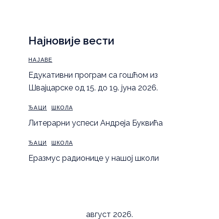
Најновије вести
НАЈАВЕ
Eдукативни програм са гошћом из
Швајцарске од 15. до 19. јуна 2026.
ЂАЦИ
ШКОЛА
Литерарни успеси Андреја Буквића
ЂАЦИ
ШКОЛА
Еразмус радионице у нашој школи
август 2026.