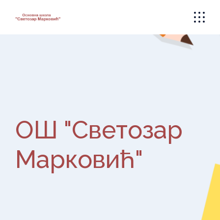
Skip
to
the
content
ОШ "Светозар
Марковић"