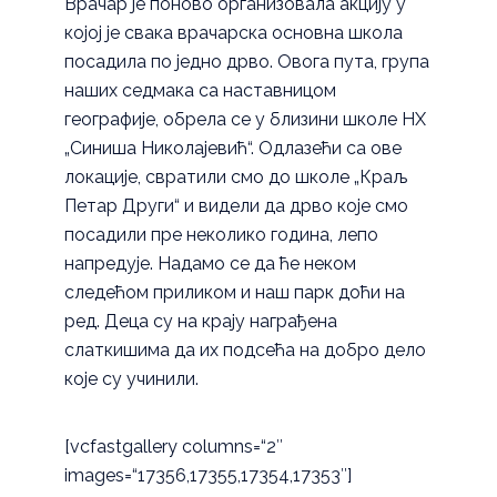
Врачар је поново организовала акцију у
којој је свака врачарска основна школа
посадила по једно дрво. Овога пута, група
наших седмака са наставницом
географије, обрела се у близини школе НХ
„Синиша Николајевић“. Одлазећи са ове
локације, свратили смо до школе „Краљ
Петар Други“ и видели да дрво које смо
посадили пре неколико година, лепо
напредује. Надамо се да ће неком
следећом приликом и наш парк доћи на
ред. Деца су на крају награђена
слаткишима да их подсећа на добро дело
које су учинили.
[vcfastgallery columns=“2″
images=“17356,17355,17354,17353″]