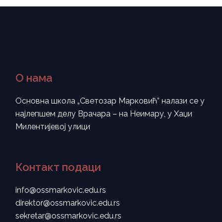
О нама
Основна школа „Светозар Марковић” налази се у
најлепшем делу Врачара – на Неимару, у Хаџи
Милентијевој улици
Контакт подаци
info@ossmarkovic.edu.rs
direktor@ossmarkovic.edu.rs
sekretar@ossmarkovic.edu.rs