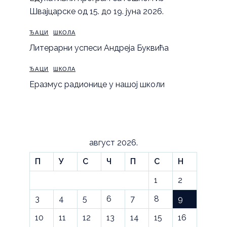
Швајцарске од 15. до 19. јуна 2026.
ЂАЦИ
ШКОЛА
Литерарни успеси Андреја Буквића
ЂАЦИ
ШКОЛА
Еразмус радионице у нашој школи
август 2026.
П
У
С
Ч
П
С
Н
1
2
3
4
5
6
7
8
9
10
11
12
13
14
15
16