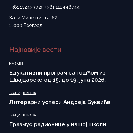
+381 112433025
+381 112448744
Хаџи Милентијева 62,
11000 Београд
Најновије вести
НАЈАВЕ
Eдукативни програм са гошћом из
Швајцарске од 15. до 19. јуна 2026.
ЂАЦИ
ШКОЛА
Литерарни успеси Андреја Буквића
ЂАЦИ
ШКОЛА
Еразмус радионице у нашој школи