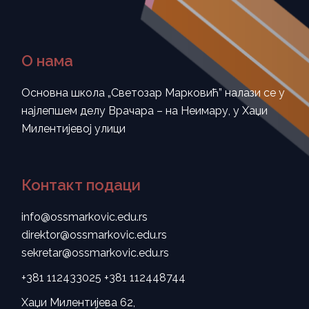
О нама
Основна школа „Светозар Марковић” налази се у
најлепшем делу Врачара – на Неимару, у Хаџи
Милентијевој улици
Контакт подаци
info@ossmarkovic.edu.rs
direktor@ossmarkovic.edu.rs
sekretar@ossmarkovic.edu.rs
+381 112433025
+381 112448744
Хаџи Милентијева 62,