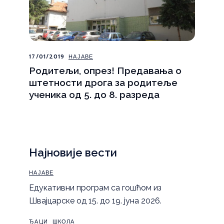
17/01/2019
НАЈАВЕ
Родитељи, опрез! Предавања о
штетности дрога за родитеље
ученика од 5. до 8. разреда
Најновије вести
НАЈАВЕ
Eдукативни програм са гошћом из
Швајцарске од 15. до 19. јуна 2026.
ЂАЦИ
ШКОЛА