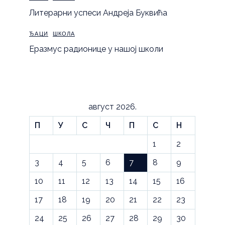
Литерарни успеси Андреја Буквића
ЂАЦИ
ШКОЛА
Еразмус радионице у нашој школи
август 2026.
П
У
С
Ч
П
С
Н
1
2
3
4
5
6
7
8
9
10
11
12
13
14
15
16
17
18
19
20
21
22
23
24
25
26
27
28
29
30