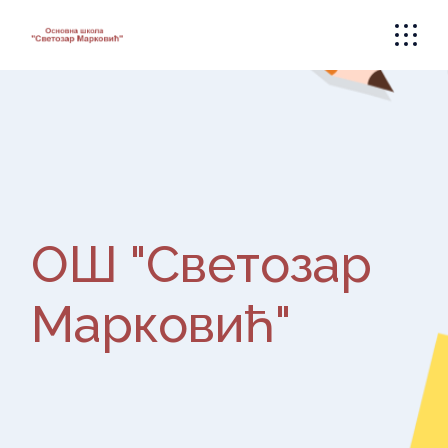
Skip
to
the
content
ОШ "Светозар
Марковић"