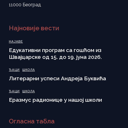
11000 Београд
Најновије вести
НАЈАВЕ
Eдукативни програм са гошћом из
Швајцарске од 15. до 19. јуна 2026.
ЂАЦИ
ШКОЛА
Литерарни успеси Андреја Буквића
ЂАЦИ
ШКОЛА
Еразмус радионице у нашој школи
Огласна табла