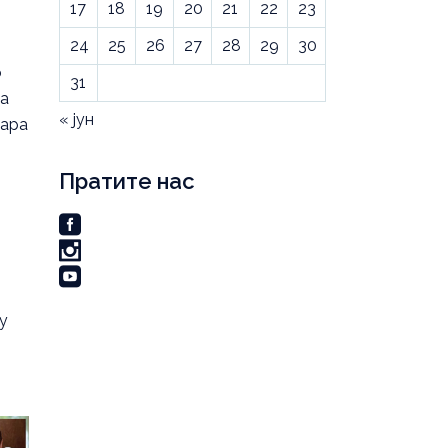
17
18
19
20
21
22
23
24
25
26
27
28
29
30
о
31
ма
« јун
зара
Пратите нас
у