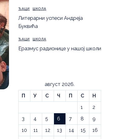
ЂАЦИ
ШКОЛА
Литерарни успеси Андреја
Буквића
ЂАЦИ
ШКОЛА
Еразмус радионице у нашој школи
август 2026.
П
У
С
Ч
П
С
Н
1
2
3
4
5
6
7
8
9
10
11
12
13
14
15
16