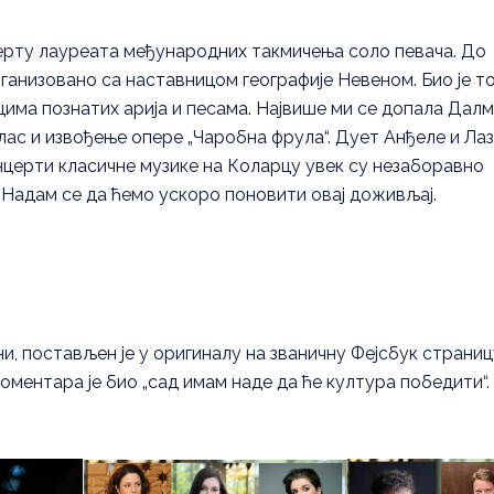
ерту лауреата међународних такмичења соло певача. До
анизовано са наставницом географије Невеном. Био је т
уцима познатих арија и песама. Највише ми се допала Дал
лас и извођење опере „Чаробна фрула“. Дует Анђеле и Ла
онцерти класичне музике на Коларцу увек су незаборавно
 Надам се да ћемо ускоро поновити овај доживљај.
и, постављен је у оригиналу на званичну Фејсбук страниц
коментара је био „сад имам наде да ће култура победити“.