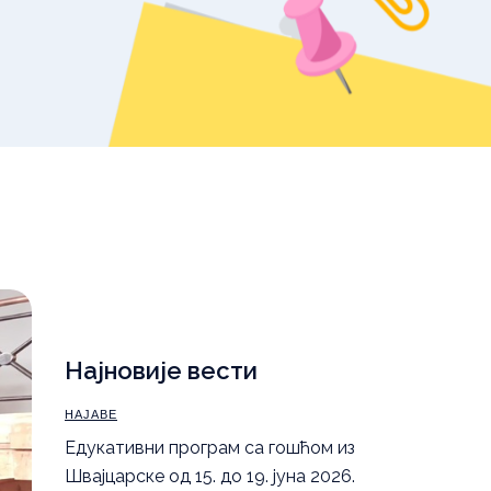
уџбеника – школска
2025/26.
,
Правила понашања
а
Најновије вести
НАЈАВЕ
Eдукативни програм са гошћом из
Швајцарске од 15. до 19. јуна 2026.