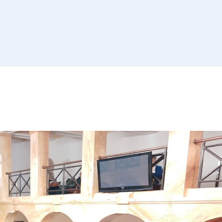
Списак 
контролних
Отворена врата, допунске
додатне наставе и секциј