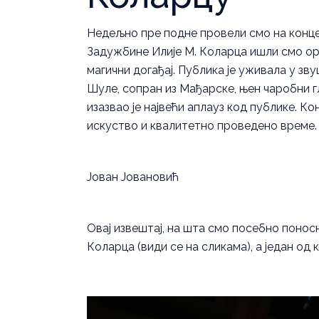
Недељно пре подне провели смо на конц
Задужбине Илије М. Коларца ишли смо орг
магични догађај. Публика је уживала у зв
Шуле, сопран из Мађарске, њен чаробни г
изазвао је највећи аплауз код публике. К
искуство и квалитетно проведено време.
Јован Јовановић
Овај извештај, на шта смо посебно поносн
Коларца (види се на сликама), а један од 