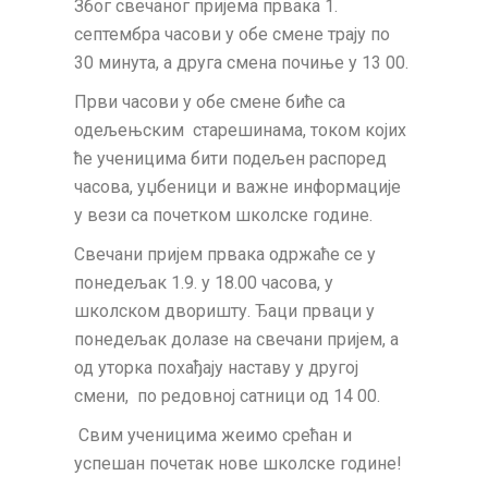
Због свечаног пријема првака 1.
септембра часови у обе смене трају по
30 минута, а друга смена почиње у 13 00.
Први часови у обе смене биће са
одељењским старешинама, током којих
ће ученицима бити подељен распоред
часова, уџбеници и важне информације
у вези са почетком школске године.
Свечани пријем првака одржаће се у
понедељак 1.9. у 18.00 часова, у
школском дворишту. Ђаци прваци у
понедељак долазе на свечани пријем, а
од уторка похађају наставу у другој
смени, по редовној сатници од 14 00.
Свим ученицима жеимо срећан и
успешан почетак нове школске године!