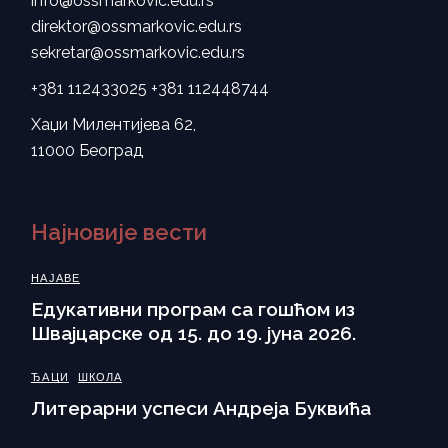
info@ossmarkovic.edu.rs
direktor@ossmarkovic.edu.rs
sekretar@ossmarkovic.edu.rs
+381 112433025
+381 112448744
Хаџи Милентијева 62,
11000 Београд
Најновије вести
НАЈАВЕ
Eдукативни програм са гошћом из
Швајцарске од 15. до 19. јуна 2026.
ЂАЦИ
ШКОЛА
Литерарни успеси Андреја Буквића