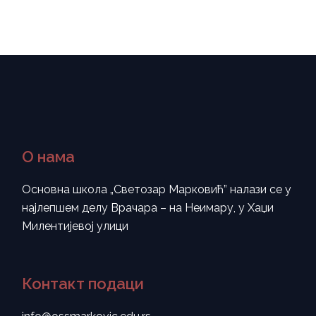
О нама
Основна школа „Светозар Марковић” налази се у
најлепшем делу Врачара – на Неимару, у Хаџи
Милентијевој улици
Контакт подаци