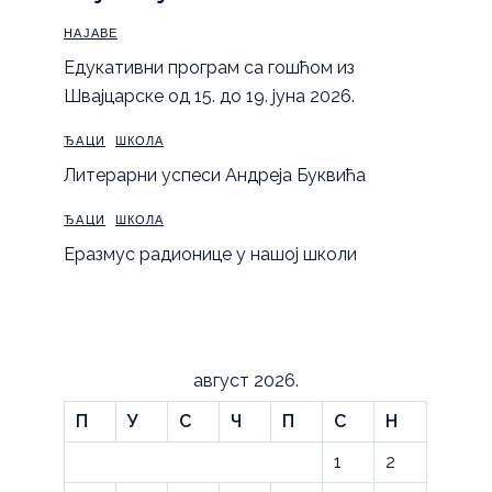
НАЈАВЕ
Eдукативни програм са гошћом из
Швајцарске од 15. до 19. јуна 2026.
ЂАЦИ
ШКОЛА
Литерарни успеси Андреја Буквића
ЂАЦИ
ШКОЛА
Еразмус радионице у нашој школи
август 2026.
П
У
С
Ч
П
С
Н
1
2