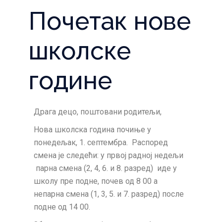
Почетак нове
школске
године
Драга децо, поштовани родитељи,
Нова школска година почиње у
понедељак, 1. септембра. Распоред
смена је следећи: у првој радној недељи
парна смена (2, 4, 6. и 8. разред) иде у
школу пре подне, почев од 8 00 а
непарна смена (1, 3, 5. и 7. разред) после
подне од 14 00.