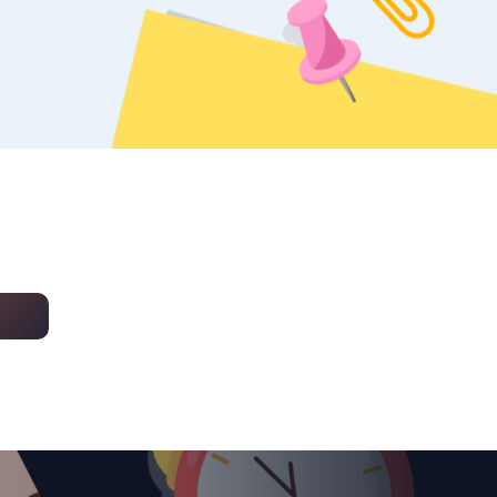
уџбеника – школска
2025/26.
ске,
Правила понашања
ција