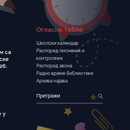
Огласна табла
Школски календар
Распоред писмених и
м са
контролних
ске
26.
Распоред звона
Радно време библиотеке
Архива најава
Search
for:
 у