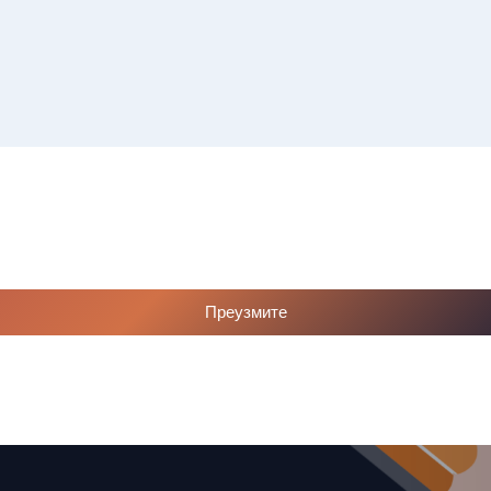
Списак 
контролних
Отворена врата, допун
додатне наставе и сек
Преузмите