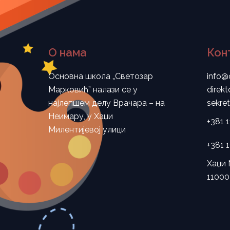
О нама
Кон
Основна школа „Светозар
info@
Марковић” налази се у
direk
најлепшем делу Врачара – на
sekre
Неимару, у Хаџи
+381 
Милентијевој улици
+381 
Хаџи 
11000