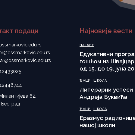
такт подаци
Најновије вести
ossmarkovic.edu.rs
НАЈАВЕ
tor@ossmarkovic.edu.rs
Eдукативни програ
tar@ossmarkovic.edu.rs
гошћом из Швајцар
од 15. до 19. јуна 20
112433025
ЂАЦИ
ШКОЛА
112448744
Литерарни успеси
Милентијева 62,
Андреја Буквића
 Београд
ЂАЦИ
ШКОЛА
Еразмус радионице
нашој школи