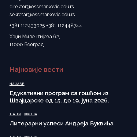
direktor@ossmarkovic.edu.rs
sekretar@ossmarkovic.edu.rs
+381 112433025
+381 112448744
Хаџи Милентијева 62,
11000 Београд
Најновије вести
НАЈАВЕ
Eдукативни програм са гошћом из
Швајцарске од 15. до 19. јуна 2026.
ЂАЦИ
ШКОЛА
Литерарни успеси Андреја Буквића