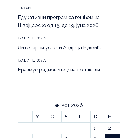
НАЈАВЕ
Eдукативни програм са гошћом из
Швајцарске од 15. до 19. јуна 2026.
ЂАЦИ
ШКОЛА
Литерарни успеси Андреја Буквића
ЂАЦИ
ШКОЛА
Еразмус радионице у нашој школи
август 2026.
П
У
С
Ч
П
С
Н
1
2