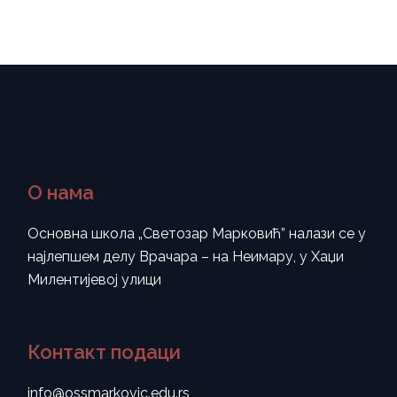
О нама
Основна школа „Светозар Марковић” налази се у
најлепшем делу Врачара – на Неимару, у Хаџи
Милентијевој улици
Контакт подаци
info@ossmarkovic.edu.rs