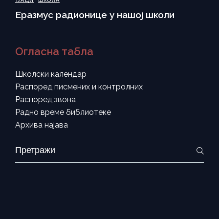
ЂАЦИ
ШКОЛА
Еразмус радионице у нашој школи
Огласна табла
Школски календар
Распоред писмених и контролних
Распоред звона
Радно време библиотеке
Архива најава
Search
for: