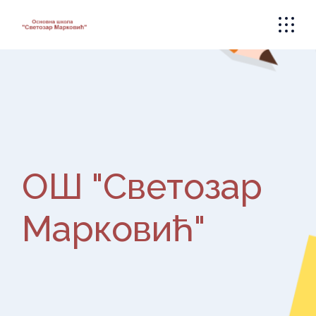
Skip
to
the
content
ОШ "Светозар
Марковић"