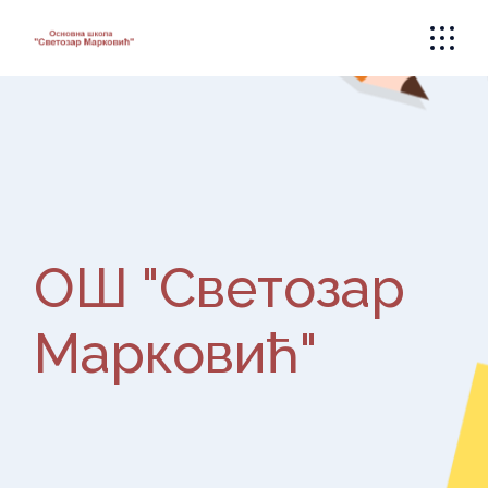
Skip
to
the
content
ОШ "Светозар
Марковић"