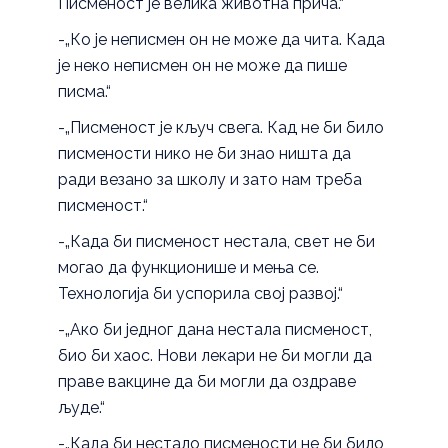
Писменост је велика животна прича.“
-„Ко је неписмен он не може да чита. Када
је неко неписмен он не може да пише
писма.“
-„Писменост је кључ свега. Кад не би било
писмености нико не би знао ништа да
ради везано за школу и зато нам треба
писменост.“
-„Када би писменост нестала, свет не би
могао да функционише и мења се.
Технологија би успорила свој развој.“
-„Ако би једног дана нестала писменост,
био би хаос. Нови лекари не би могли да
праве вакцине да би могли да оздраве
људе.“
-„Када би нестало писмености не би било