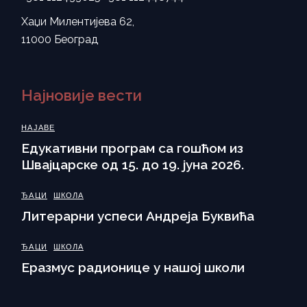
Хаџи Милентијева 62,
11000 Београд
Најновије вести
НАЈАВЕ
Eдукативни програм са гошћом из
Швајцарске од 15. до 19. јуна 2026.
ЂАЦИ
ШКОЛА
Литерарни успеси Андреја Буквића
ЂАЦИ
ШКОЛА
Еразмус радионице у нашој школи