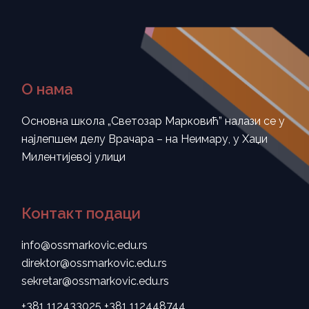
О нама
Основна школа „Светозар Марковић” налази се у
најлепшем делу Врачара – на Неимару, у Хаџи
Милентијевој улици
Контакт подаци
info@ossmarkovic.edu.rs
direktor@ossmarkovic.edu.rs
sekretar@ossmarkovic.edu.rs
+381 112433025
+381 112448744