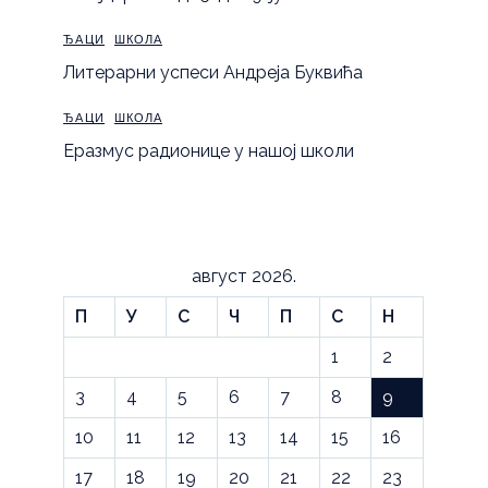
ЂАЦИ
ШКОЛА
Литерарни успеси Андреја Буквића
ЂАЦИ
ШКОЛА
Еразмус радионице у нашој школи
август 2026.
П
У
С
Ч
П
С
Н
1
2
3
4
5
6
7
8
9
10
11
12
13
14
15
16
17
18
19
20
21
22
23