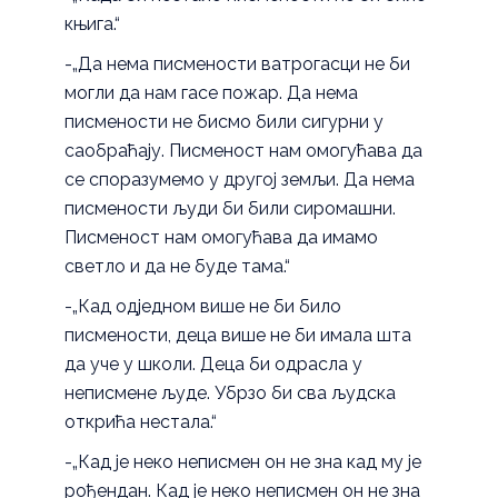
књига.“
-„Да нема писмености ватрогасци не би
могли да нам гасе пожар. Да нема
писмености не бисмо били сигурни у
саобраћају. Писменост нам омогућава да
се споразумемо у другој земљи. Да нема
писмености људи би били сиромашни.
Писменост нам омогућава да имамо
светло и да не буде тама.“
-„Кад одједном више не би било
писмености, деца више не би имала шта
да уче у школи. Деца би одрасла у
неписмене људе. Убрзо би сва људска
открића нестала.“
-„Кад је неко неписмен он не зна кад му је
рођендан. Кад је неко неписмен он не зна