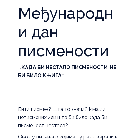
Међународн
и дан
писмености
„КАДА БИ НЕСТАЛО ПИСМЕНОСТИ
НЕ
БИ БИЛО КЊИГА“
Бити писмен? Шта то значи? Има ли
неписмених или шта би било када би
писменост нестала?
Ово су питања о којима су разговарали и