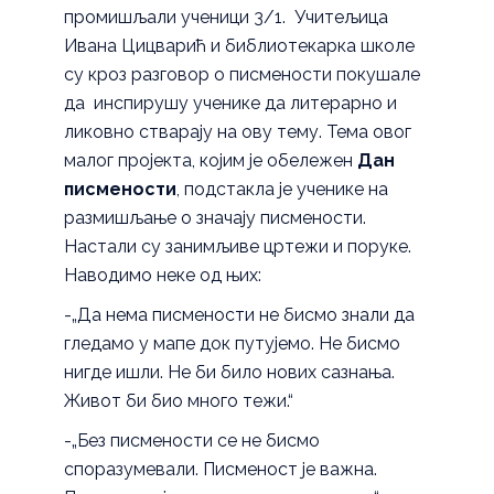
промишљали ученици 3/1. Учитељица
Ивана Цицварић и библиотекарка школе
су кроз разговор о писмености покушале
да инспирушу ученике да литерарно и
ликовно стварају на ову тему. Тема овог
малог пројекта, којим је обележен
Дан
писмености
, подстакла је ученике на
размишљање о значају писмености.
Настали су занимљиве цртежи и поруке.
Наводимо неке од њих:
-„Да нема писмености не бисмо знали да
гледамо у мапе док путујемо. Не бисмо
нигде ишли. Не би било нових сазнања.
Живот би био много тежи.“
-„Без писмености се не бисмо
споразумевали. Писменост је важна.