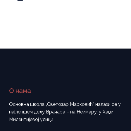
О нама
Основна школа „Светозар Марковић” налази се у
најлепшем делу Врачара – на Неимару, у Хаџи
Милентијевој улици