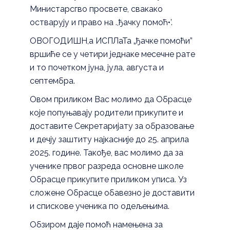
Министарсгво просвете, свакако
остварују и право на .,ђачку помоћ•’.
ОВОГОДИШН,а ИСПЛаТа „ђачке помоћи”
вршиће се у четири једнаке месечне рате
и то почетком јуна, јула, августа и
септембра.
Овом приликом Вас молимо да Обрасце
које попуњавају родители прикупите и
доставите Секретаријату за образовање
и дечју заштиту најкасније до 25. априла
2025. године. Такође, вас молимо да за
ученике првог разреда основне школе
Обрасце прикупите приликом уписа. Уз
сложене Обрасце обавезно је доставити
и спискове ученика по одељењима.
Обзиром даје помоћ намењена за