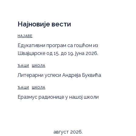
Најновије вести
НАЈАВЕ
Eдукативни програм са гошћом из
Швајцарске од 15. до 19. јуна 2026.
ЂАЦИ
ШКОЛА
Литерарни успеси Андреја Буквића
ЂАЦИ
ШКОЛА
Еразмус радионице у нашој школи
август 2026.