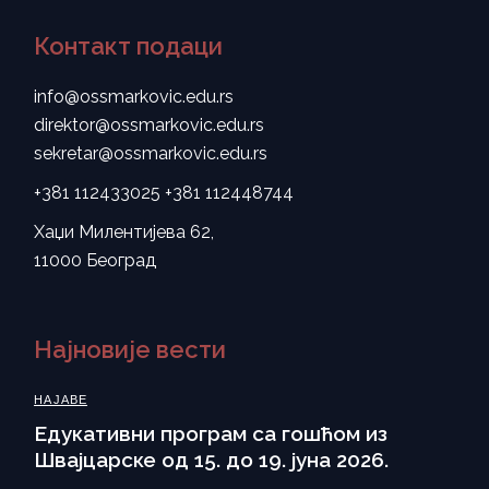
Контакт подаци
info@ossmarkovic.edu.rs
direktor@ossmarkovic.edu.rs
sekretar@ossmarkovic.edu.rs
+381 112433025
+381 112448744
Хаџи Милентијева 62,
11000 Београд
Најновије вести
НАЈАВЕ
Eдукативни програм са гошћом из
Швајцарске од 15. до 19. јуна 2026.