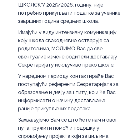
ШКOЛСК’У 2025/2026, годину, није
потребно прикупљати податке за ученике
завршних година средњих школа.
Имајући у виду интензивну комуникацију
коју школа свакодневно остварује са
родитсљима, МОЛИМО Вас да све
евентуалие измене родители доставлају
Секретаријату искључиво преко школе.
У наредном периоду контактираће Вас
поступајући референти Секретаријата за
образовање и дечју заштиту, који ће Вас
информисати о начину достављања
раније прикупљених података.
Захваљујемо Вам се што ћете нам и овог
пута пружити помоћ и подршку у
спровођењу пројекта који за циљ има