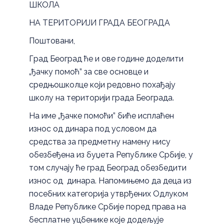
ШКОЛА
НА ТЕРИТОРИЈИ ГРАДА БЕОГРАДА
Поштовани,
Град Београд ће и ове године доделити
„ђачку помоћ” за све основце и
средњошколце који редовно похађају
школу на територији града Београда.
На име „ђачке помоћи” биће исплаћен
износ од динара под условом да
средства за предметну намену нису
обезбеђена из буџета Републике Србије, у
том случају ће град Београд обезбедити
износ од динара. Напомињемо да деца из
посебних категорија утврђених Одлуком
Владе Републике Србије поред права на
бесплатне уцбенике које додељује