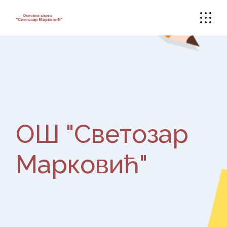
Skip
to
the
content
ОШ "Светозар
Марковић"