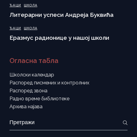
ЂАЦИ
ШКОЛА
Литерарни успеси Андреја Буквића
ЂАЦИ
ШКОЛА
Еразмус радионице у нашој школи
Огласна табла
Школски календар
Распоред писмених и контролних
Распоред звона
Радно време библиотеке
Архива најава
Search
for: