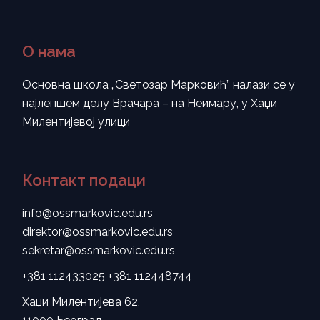
О нама
Основна школа „Светозар Марковић” налази се у
најлепшем делу Врачара – на Неимару, у Хаџи
Милентијевој улици
Контакт подаци
info@ossmarkovic.edu.rs
direktor@ossmarkovic.edu.rs
sekretar@ossmarkovic.edu.rs
+381 112433025
+381 112448744
Хаџи Милентијева 62,