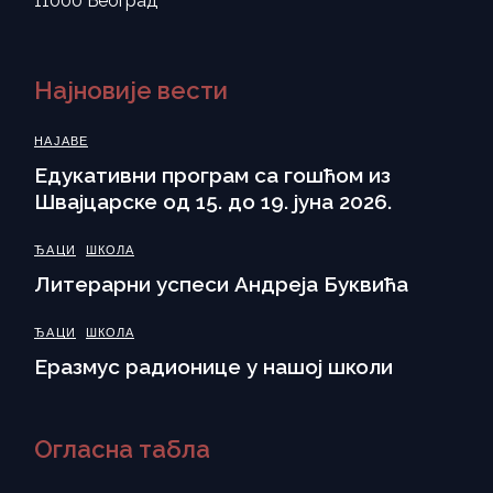
11000 Београд
Најновије вести
НАЈАВЕ
Eдукативни програм са гошћом из
Швајцарске од 15. до 19. јуна 2026.
ЂАЦИ
ШКОЛА
Литерарни успеси Андреја Буквића
ЂАЦИ
ШКОЛА
Еразмус радионице у нашој школи
Огласна табла