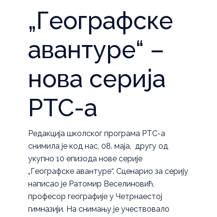
„Географске
авантуре“ –
нова серија
РТС-а
Редакција школског програма РТС-а
снимила је код нас, 08. маја, другу од
укупно 10 епизода нове серије
„Географске авантуре“. Сценарио за серију
написао је Ратомир Веселиновић,
професор географије у Четрнаестој
гимназији. На снимању је учествовало