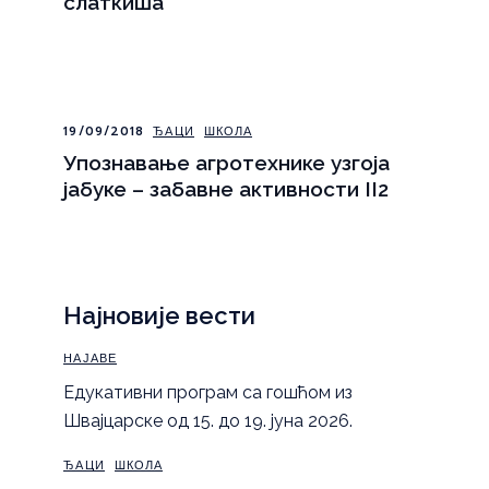
слаткиша
19/09/2018
ЂАЦИ
ШКОЛА
Упознавање агротехнике узгоја
јабуке – забавне активности II2
Најновије вести
НАЈАВЕ
Eдукативни програм са гошћом из
Швајцарске од 15. до 19. јуна 2026.
ЂАЦИ
ШКОЛА