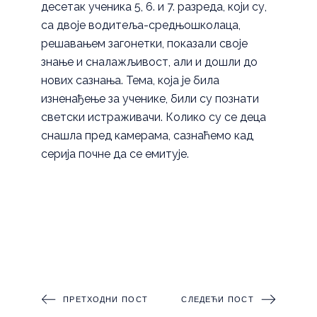
десетак ученика 5, 6. и 7. разреда, који су,
са двоје водитеља-средњошколаца,
решавањем загонетки, показали своје
знање и сналажљивост, али и дошли до
нових сазнања. Тема, која је била
изненађење за ученике, били су познати
светски истраживачи. Колико су се деца
снашла пред камерама, сазнаћемо кад
серија почне да се емитује.
ПРЕТХОДНИ ПОСТ
СЛЕДЕЋИ ПОСТ