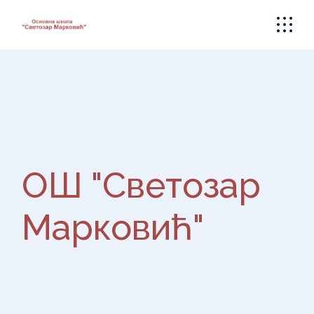
Skip
to
the
content
ОШ "Светозар
Марковић"