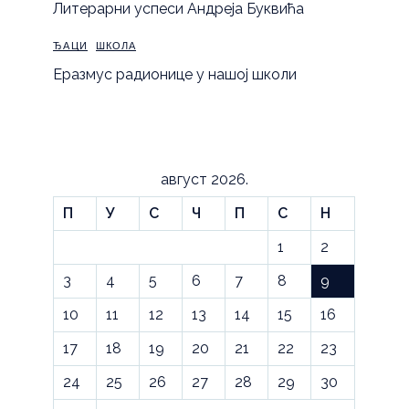
Литерарни успеси Андреја Буквића
ЂАЦИ
ШКОЛА
Еразмус радионице у нашој школи
август 2026.
П
У
С
Ч
П
С
Н
1
2
3
4
5
6
7
8
9
10
11
12
13
14
15
16
17
18
19
20
21
22
23
24
25
26
27
28
29
30