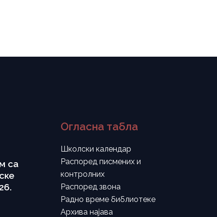
Огласна табла
Школски календар
Распоред писмених и
м са
контролних
ске
26.
Распоред звона
Радно време библиотеке
Архива најава