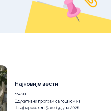
уџбеника – школска
2025/26.
,
Правила понашања
а
Најновије вести
НАЈАВЕ
Eдукативни програм са гошћом из
Швајцарске од 15. до 19. јуна 2026.