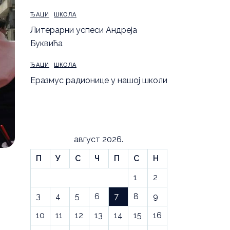
ЂАЦИ
ШКОЛА
Литерарни успеси Андреја
Буквића
ЂАЦИ
ШКОЛА
Еразмус радионице у нашој школи
август 2026.
П
У
С
Ч
П
С
Н
1
2
3
4
5
6
7
8
9
10
11
12
13
14
15
16