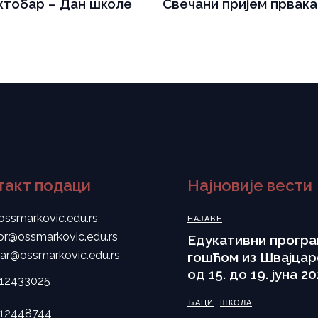
октобар – Дан школе
Свечани пријем првака
такт подаци
Најновије вести
ossmarkovic.edu.rs
НАЈАВЕ
tor@ossmarkovic.edu.rs
Eдукативни програ
tar@ossmarkovic.edu.rs
гошћом из Швајцар
од 15. до 19. јуна 20
112433025
ЂАЦИ
ШКОЛА
112448744