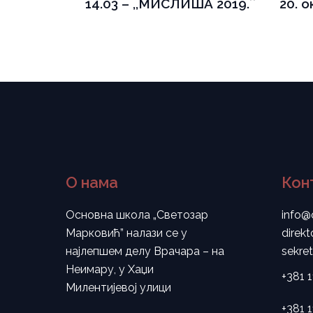
14.03 – ,,МИСЛИША 2019.ʼʼ
20. 
О нама
Кон
Основна школа „Светозар
info@
Марковић” налази се у
direk
најлепшем делу Врачара – на
sekre
Неимару, у Хаџи
+381 
Милентијевој улици
+381 