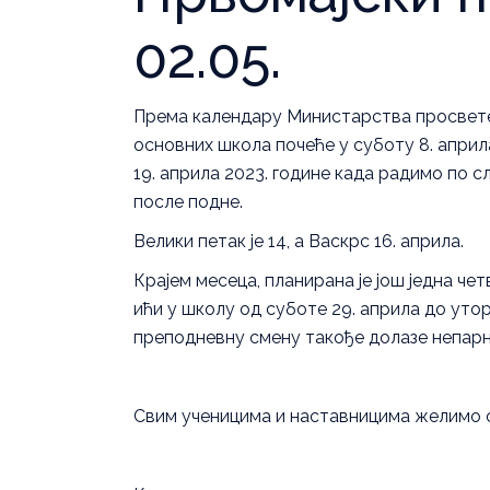
02.05.
Према календару Министарства просвете,
основних школа почеће у суботу 8. априла
19. априла 2023. године када радимо по 
после подне.
Велики петак је 14, а Васкрс 16. априла.
Крајем месеца, планирана је још једна че
ићи у школу од суботе 29. априла до уторк
преподневну смену такође долазе непарн
Свим ученицима и наставницима желимо 