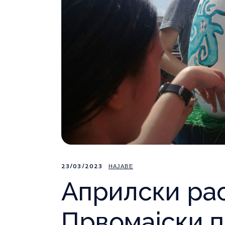
23/03/2023
НАЈАВЕ
Априлски рас
Првомајски п