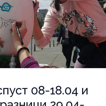
пуст 08-18.04 и
разници 29.04-