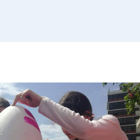
Списак 
контролних
Отворена врата, допунске
додатне наставе и секциј