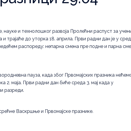
 науке и технолошког развоја Пролећни распуст за учен
 и трајаће до уторка 18. априла. Први радни дан је у сре
следећем распореду: непарна смена пре подне и парна см
твородневна пауза, када због Првомајских празника нећем
а 2. маја. Први радни дан биће среда 3. мај када у
и разреди.
срећне Васкршње и Првомајске празнике.